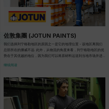
易部所证实的. 投资总额超过1，10亿欧元 超过300个工作岗位 1991–
2001: 合资企业“Interturbo”（STGT的前身，列宁格勒金属机械工
厂 - 55％，西门子--45％）的成立. 西门子在俄罗斯开发燃气轮机组
件的技术转让. 十年来，在诺沃杰维亚特基诺的Turboatomgaz生产
基地组装了19台涡轮机，其中5台供应给俄罗斯市场，其余则供应给
国外 2011: 成立西门子燃气轮机技术有限责任公司（”动力机械“股份
佐敦集團 (JOTUN PAINTS)
有限公司 - 35％，“西门子股份公司” - 65％） 2013: 在戈列洛沃的
生产区域建立新工厂的基础 2015: 开设新的生产综合体. 从戈列洛沃
我们选择列宁格勒地区的原因之一是它的地理位置 - 该地区离我们
运输第一台燃气轮机SGT5-2000E 2018: - 第10台SGT5-2000E燃
总部所在的挪威不远. 此外，从物流的角度来看，列宁格勒地区的优
气轮机的装运. - 开设维修和修复燃气轮机操作和导轮叶的新车间 地
势在于其优越的地位，因为我们可以将原材料运送到当地市场并进
址: 罗蒙诺索夫区，戈列洛沃工业区的南部，西门子街1号 电话: + 7
口，并且还可以方便地进入俄罗斯的其他地区. 我要感谢列宁格勒地
继续阅读
(812) 643-73-00 E-mail: SGTT.ru@siemens.com 官方网站:
区政府和前台办公室团队，他们在各个阶段都真正帮助了我们. 如果
www.siemens.ru/gas-turbines
不是前台办公室的协助，那么目前我们无法实现我们所取得的成就.
伟大的团队，我们真的很高兴与它合作. “Jotun Paints”有限公司总
经理 Yoon Hjartland Jotun是生产装饰涂料，工业，船舶和粉末涂
料的世界领先者之一. Jotun公司在100多个国家拥有40家工厂，拥
有64家公司. 列宁格勒地区的油漆工厂是俄罗斯第一个工厂,这是本
公司有史以来具有工艺装备的最现代的生产. 挪威 投资量 -17亿卢布
70个工作岗位（计划增加到100个） 每年1200万升液体涂料和