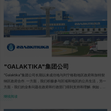
港口区域的开发商. 乌斯季卢加商业海港的客户开发商. 俄罗斯新港
口的建设是在联邦目标计划“俄罗斯运输系统的发展”的框架内进行
的，项目参与者在港口建设中的互动方案是俄罗斯成功的公私合作
伙伴关系的首批例子之一. 目前，在波罗的海最大的建造一个现代
的多功能港口已经成功地完成了. 国家设定的任务已经完成 - 为了消
除波罗的海港口设施的短缺，重新调整从波罗的海和芬兰港口到俄
罗斯港口的交通流量. 3000亿卢布 - 港口边界吸引投资量（国家和
私人资金比例1：7） 在管理公司有35个工作岗位. 1992: 公司的成立
1999: 乌斯图卢加港口项目的开始 2000: 与俄罗斯联邦运输部签订
国家合同，获得“乌斯图卢格港口客户”的地位，制定港口总计划的总
体布置图 2002: 第一个终端启动 2002: 建立公私伙伴关系计划，缔
"GALAKTIKA"集团公司
结基于公私伙伴关系的四方协议 2006: 俄罗斯总统弗拉基米尔普京
的访问，煤炭终端的第二阶段启动 2006: 俄罗斯总统弗拉基米尔普
“Galaktika”集团公司长期以来成功地与列宁格勒地区政府和加特契
京出席了公路铁路渡轮启动，第一次在乌斯季卢格 - 波罗的斯克的
纳区政府合作. 一方面，我们积极参与区域和地区的公共生活，另一
渡轮航班 2008: 俄罗斯联邦总理V.普京访问海上多功能转运综合体"
方面 - 我们的业务问题在政府和行政部门得到支持和理解. 例如，由
Yug-2"，介绍“乌斯季卢格"商业海港及其邻近地区的综合发展”项目
于列宁格勒地区农业工业综合体委员会的支持，我们获得了从列宁
继续阅读
2011: 俄罗斯联邦政府批准将“乌斯季卢格"商业海港及邻近地区的综
格勒地区农场购买原料奶的优惠贷款. 对我们来说特别重要的是一个
合发展”项目纳入西北联邦区优先投资项目清单 2011-2018: 在建立新
创造新鲜奶酪生产的联合项目. 它将允许加工该地区农场生产的过量
终端的框架内，根据与区域和联邦政府机构建立人造土地的协议开
优质牛奶，并将生产高质量的国内生产产品. "Galaktika"集团公司