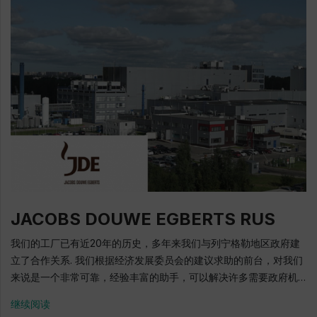
展工作 2015: 开始与列宁格勒地区经济发展局定期合作，在“乌斯季
董事长 Dmitry Pinchukov "Galaktika"集团公司-是西北地区最大
卢格和邻近地区的综合发展”计划框架内开展合作，以吸引投资者和
的乳制品生产商之一. 该集团公司包括"GALAKTIKA"乳品厂，婴儿食
常驻企业 2017: 在乌斯季卢加公司进一步发展港口的工作框架内与
品厂，"Vyatka Galaxy"，列宁格勒地区的一些农业工业企业以
新投资者Novotrans集团公司签订投资协议 地址: 金吉谢普区, Carl
及"Galaktika"贸易公司. "Galaktika"集团公司以“Svezhee
Marks大路, 25号5 电话: + 7 (812) 449-47-17 E-mail: info@ust-
zavtra”，“Bolshaya Kruzhka ”，“Sudarynya”，“BE”商标生产乳
luga.ru 官方网站: www.ust-luga.ru
制品. 这家公司的所有生产场地都配备了现代化的自动化设备，以确
保消费者保持稳定的乳制品高质量. 投资额: 7000万卢布-2018年，4
亿卢布-2019年 1000个工作岗位 每年15万吨乳制品 1947: "加特契
纳牛奶厂"建设 1948: 这家工厂已经开始工作了 1960-1961: 工厂的
重建已于1961年7月22日举行. “加特契纳乳制品工厂”成为列宁格勒
地区最大的奶制品工厂之一，其容量约为每昼夜50吨. 1995: 用
Tetra Pak公司（瑞典）的设备开始生产纸板包装的牛奶和酸奶产品
JACOBS DOUWE EGBERTS RUS
2000: "Galaktika"集团公司成立，其中包括“加特契纳乳制品工
厂”和贸易公司“Lenoblmoloko”（现在 - “Galaktika”贸易商行）
我们的工厂已有近20年的历史，多年来我们与列宁格勒地区政府建
2008年8月22日: 加特契纳乳的“Galaktika”乳品厂正式开业 2011:
立了合作关系. 我们根据经济发展委员会的建议求助的前台，对我们
以“SVEZHEE”品牌生产乳制品生产开动. 该系列产品包括保质期短的
来说是一个非常可靠，经验丰富的助手，可以解决许多需要政府机
乳制品（巴氏杀菌牛奶，酸牛奶，酸奶油等），采用现代TetraTop
构支持的生产问题. 特别关注业务需求，助于提供建议和具体行动的
继续阅读
包装，保护产品免受阳光照射. 2014: 在“Galaktika"上生产的升华乳
助手. "JACOBS DOUWE EGBERTS RUS"有限公司总经理 Andrey