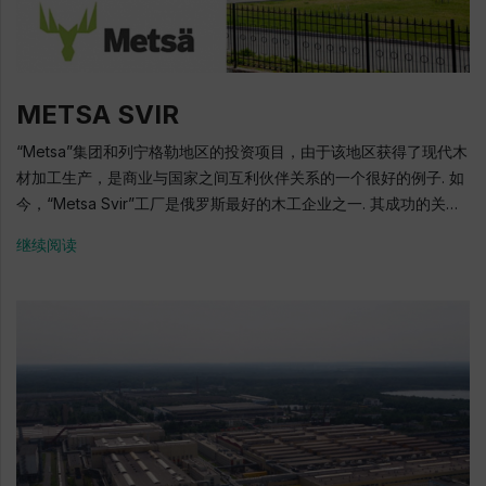
舷窗，外部和内部轮廓门，船舶盖板，复合和金属家具，厨房家
具，卫生间设备，模块化接缝系统，面板ППК-53. 正在实施“技术改
造和生产现代化”投资项目，购买新设备以提高生产自动化水平. 该
项目的目的是生产具有改进的耐火性，可靠性和美观性的产品. 项目
METSA SVIR
期限：2017-2020年. 超过8亿 - 投资该项目 730名专业人员 1999:
该公司在Sredne-Nevsky造船厂修饰小型船舶的活动开始 2004:
“Metsa”集团和列宁格勒地区的投资项目，由于该地区获得了现代木
在"Pella"造船厂工作，购买土地和自己的生产设施. 2009: 在经济危
材加工生产，是商业与国家之间互利伙伴关系的一个很好的例子. 如
机当年，产量增加了40％ 2010: 产量增加了80% 自2011年以来: 积
今，“Metsa Svir”工厂是俄罗斯最好的木工企业之一. 其成功的关键
极引进创新技术，收购独特设备，扩大生产，公司稳步增长 到2018:
是高科技设备，良好的资源基础和专业团队的动力. 由于这个项目，
继续阅读
为40家领先的造船公司完成530份订单 2018: 获得了使用“列宁格勒
一个木工企业已经在列宁格勒地区创建并成功开发，配备了业内最
地区制造”徽标的权利证书 地址: 基洛夫斯基区, Otradnoye,
先进的技术. "Metsa Svir"有限公司总经理 Vyacheslav Kanatov
Leningradskoe高速公路, 6号 电话: +7 (812) 493-27-98, +7
"Metsa Svir"有限公司是一家锯木厂，是Metsa集团（Metsa
(812) 493-27-99 E-mail: info@aris-geser.ru 官方网站:
Group）的一部分. “Metsa”集团是可持续生物经济学以及通过合理
www.aris-geser.ru
管理的北方森林使用可再生木材生产木材和纸制品的领导
者. "Metsa"集团专门从事木材供应和林业服务，并生产木材、纤维
素产品, 用原生纤维状纤维素作的纸板, 并卫生和烹饪纸. "Metsa
Svir"有限公司是俄罗斯最现代化的木工行业之一，是成功实施列宁
格勒地区森林工业最大投资项目之一的生动例子. 该工厂生产高品质