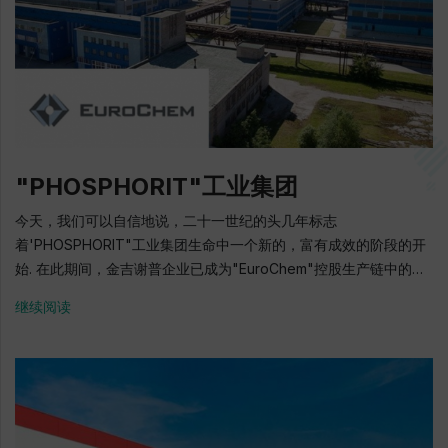
万车辆 2016: 季赫温车辆制造厂生产的车辆出口到中东国家; 铸造品
出口到北美 2017: 在季赫温车辆制造厂生产了第5万的车辆和第 10万
的料车. 在俄罗斯没有类似的高强度铸铁加工车间启动. 季赫温制造
的车辆派往非洲几内亚. 2018: 季赫温车辆制造厂由欧洲主要铁路运
营商之一德国铁路公司（Deutsche Bahn）审核，并被公认为优质
供应商. 在柏林的InnoTrans展会上，展出了季赫温车辆制造厂生产
平台的六轴车. 打开通往欧洲市场的道路 地址: 季赫温区, 季赫温市,
"PHOSPHORIT"工业集团
工业用地 电话: + 7 (81367) 31-680, + 7 (81367) 31-612 E-mail:
info@tvsz.ru 官方网站: www.tvsz.ru
今天，我们可以自信地说，二十一世纪的头几年标志
着'PHOSPHORIT"工业集团生命中一个新的，富有成效的阶段的开
始. 在此期间，金吉谢普企业已成为"EuroChem"控股生产链中的重
要一环. 员工的创造性贡献，他们对业务的负责任态度使我们能够生
继续阅读
产出在全球和国内市场中稳定需求的高质量产品. 我们企业的工作人
员很高的专业化，对工作的负责任，世代的连续性，尊重传统. 我深
信，今天我们拥有巨大的人才和技术潜力，才能继续保持行业企业
的领先地位. 社会政策在"Phosphorit"工业集团有限公司的发展战略
中起着关键作用. 已经制定了与地方当局和国家预算机构建立伙伴关
系的良好经验. 多年来，"Phosphorit"，金吉谢普区政府和列宁格勒