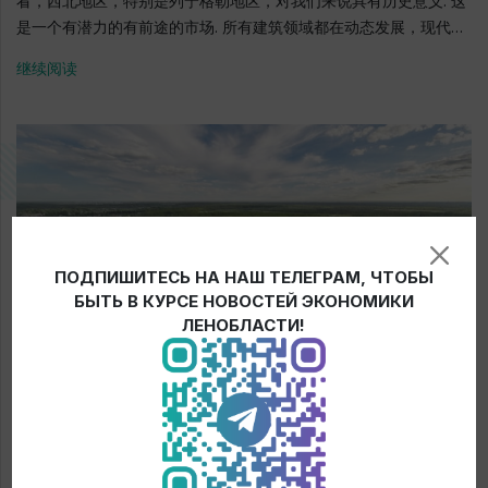
看，西北地区，特别是列宁格勒地区，对我们来说具有历史意义. 这
是一个有潜力的有前途的市场. 所有建筑领域都在动态发展，现代建
筑技术方式正在积极引进. 从地理位置来看，该地区最适合向该地区
继续阅读
的供应和扩大出口潜力. 我还要指出与当局的富有成效的互动. 由
Drozdenko Aleksandr Yuryevich领导的列宁格勒地区政府团队，
包括经济集团，采用了以商业为导向的方法. 维堡地方当局坚持采用
相同的策略，始终对投资者的任何要求作出迅速反应. ROCKWOOL
Russia 总经理 Marina Potoker Rockwool集团是制造不燃石棉的
世界领先者. 该公司成立于1909年. 公司有几个部门：隔热，隔音，
防火，种植蔬菜和花卉的基材，装饰门面板等. 该产品适用于建筑物
和结构，工业设备，管道和通风管道的所有类型的建筑结构. 超过
ПОДПИШИТЕСЬ НА НАШ ТЕЛЕГРАМ, ЧТОБЫ
150亿卢布 - 俄罗斯联邦的投资额 251名员工这是2017年的
БЫТЬ В КУРСЕ НОВОСТЕЙ ЭКОНОМИКИ
ROCKWOLL - SEVER有限公司平均人数 2006: 第二家俄罗斯
ЛЕНОБЛАСТИ!
Rockwool工厂在维堡开业. 部分制造的绝热材料供应给芬兰 2012:
在Rockwool位于维堡的工厂推出新的Rockfon吸音天花板生产线
地址: 维堡市, Promyshlennaya大路,3号,5楼 电话: +7 (812) 449-
82-49 官方网站: www.rockwool.ru
PELLA