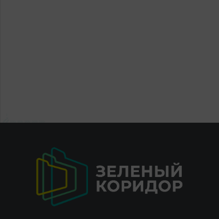
区，而且还位于卡累利阿共和国和沃洛格达地区. 我要感谢列宁格勒
“Phosphorit"进入了"EuroChem"化工公司的组成部分. 到目前为
地区政府和前台办公室团队，他们在签订投资协议各个阶段中都真
止，这家企业是一个有利可图、高技术、有社会意义的生产. 地址:
正帮助了我们. 我希望长期合作！ 'Tander"公共股份公司投资政策
金吉谢普区, 金吉谢普市,“Phosphorit"工业区 电话: + 7 (81375)
副主任 Evgeny Ovchinnikov 'Tander"公共股份公司代表俄罗斯最
95-312 E-mail: info_KSP@eurochem.ru 官方网站:
大的零售网络“Magnit”. 这家公司的主要活动之一是发展自己的仓储
www.eurochemgroup.com
和运输物流. 这种发展的目的是降低交付和储存的成本，并以这种优
化的结果为最终零售购买者保持或降低价格. 目前，这家公司的物流
网络包括37个分销中心和36家汽车公司. 在列宁格勒地区实施的项
目的核心是在托斯诺地区的伊热尔村建造一个区域分配中心. 分配中
心是指一系列建筑、结构、工程网络的复合体，由一个共同领域联
合起来，用于组织农产品，食品和非食品产品的接收和储存，批次
货物的形成及其运输，货物处理和储存，运输，其他辅助运输活动,
机动车维修保养辅助活动以及由由于存储，处理和运输货物而形成
的废物处理 . 配送中心用于接收，临时存储（5-7天），订单拣选以
及将货物发送到商店以及其自己的零售网络的仓库. 该设施的目标不
仅是增加该地区Magnit零售网络的存在并优化公司的成本，而且还
要显着扩大网络中的商品范围，通过降低交付本地供应商和制造商
的成本来优化工作. 由于为物流中心的房屋配备了现代化设备，使其
能够承受各种货物的温度储存要求，因此扩大了货物范围. 投资额为