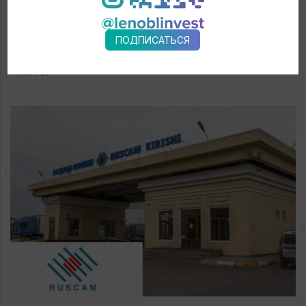
建造新综合体的主要原因是在历史上现有的带有 4米深度航道的场
地上可以建造长达50米以下的任何船只，并且在新造船综合体的位
ПОДПИСАТЬСЯ
置，航道深度为6米，这允许建造50米至100米长的船只. 列宁格勒
地区政府就该地区支持该项目的计划达成了一项协议 ,因为它的实施
继续阅读
提供：吸引投资（60亿卢布），创造至少1,200个新的高科技工作岗
位，产量从2016年的47亿卢布增长到2019年的170亿卢布.
"Pella"公共股份公司总经理 Gerbert Tsaturov "Pella"公共股份
公司生产技术船队船舶 - 海上拖船，救援人员，服务船，为港口和
水域船舶和船只提供服务的供应船. 总共向俄罗斯联邦所有地区并出
口运送了大约120艘拖船. 2016年，一个新的造船综合体投入使用，
允许建造50至100米长的现代化海军舰艇和渔船，每年至少释放8个
单位. 这仍然是俄罗斯唯一的紧凑型造船厂. 投资量 - 62亿卢布 1200
个工作岗位 新的综合体每年可处理多达1万吨金属，每年可生产8个
船舶 2012: 股东大会决定实施“在列宁格勒地区建立现代化造船综合
体，组织现代资源节约型渔船连续生产”投资项目 2013年11月14日:
该项目得到了由V.V. PUTIN主持的战略倡议公司监督委员会的批准
2016年12月: 收到了该项目投入使用的许可 2017: 转移到俄罗斯客户
的4个北极级的PS-45救援拖船 2017- 2018: 按国家订货单22800 三