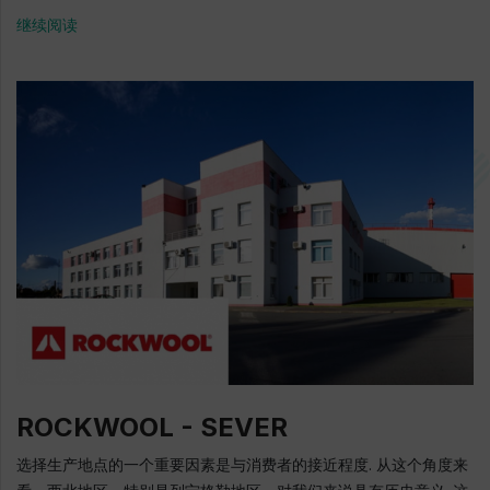
35亿卢布，并得到 列宁格勒地区政府的支持. 去年，该公司推出了
继续阅读
大规模的投资计划. 正在进行以下投资项目：2号纸板分割机的现代
化，过渡到扁平网格; 工业废水生物处理站现代化. 我要感谢列宁格
勒地区政府不断支持解决在大规模投资项目实施过程中出现的复杂
问题. KNAUF PETROBORD 公共股份公司总经理 Yury Mikhaylov
KNAUF是世界领先的建筑材料制造商之一. KNAUF在全球80个国
家拥有220多家工厂，70家采矿企业. 列宁格勒地区的KNAUF
PETROBORD（CPB）股份有限公司是俄罗斯最大的废纸盒装和贴
面纸板生产商，在石膏板（石膏建筑板材）生产中使用的贴面纸板
市场占据领先地位. 该企业生产的纸板用于生产石膏板，以及用于包
装食品，洗涤剂，鞋，香水和化妆品，医药制品，儿童玩具，小百
货和家用产品的消费品包装. 几乎每一个国家的一个居民至少买了一
个由“KNAUF PETROBORD”股份有限公司制作的纸板盒子里的商
品. 2018年的投资额是260亿卢布 800个工作岗位 每年24万吨纸板
1976: 开始建造列宁格勒纸牌厂，然后建造“纸板圣彼得堡印刷联合
企业” 股份公司 1982年1月31日: 企业成立日期 地址: 加特契纳区, 科
ROCKWOOL - SEVER
姆穆纳尔, Pavlovskaya大路, 9号 电话: +7 (812) 460-22-78, +7
(812) 332-11-40 E-mail: kpb@knauf.ru 官方网站: www.knauf.ru
选择生产地点的一个重要因素是与消费者的接近程度. 从这个角度来