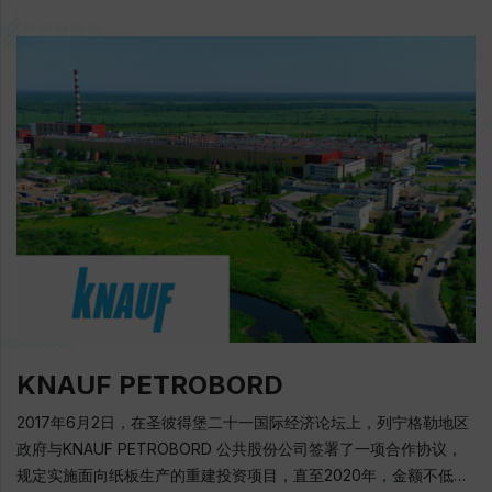
制品，包括在国际空间站宇航员的基本饮食中 2018年8月: 与列宁格
Kutsenko JACOBS DOUWE EGBERTS是一家生产咖啡和茶超过
勒地区政府签署了一项协议，合作开展“列宁格勒地区新鲜奶酪生
265年的国际公司. 如今，该公司的咖啡和茶产品销售到全球140多
产”投资项目 地址: 加特契纳区,加特契纳,120 Gatchinskaya divisia
个国家. 该公司以Jacobs，Tassimo，Moccona，Senseo，
大路, 1号 电话: + 7 (813) 716-48-64 E-mail:
L'OR，Douwe Egberts，Super，Kenco，Pilao和Gevalia等标志
vopros@mnogomoloka.ru 官方网站: www.mnogomoloka.ru
性品牌生产产品. 在俄罗斯，JDE由 YAKOBS DAU EGBERTS RUS
有限公司代表. YAKOBS DAU EGBERTS RUS的产品组合包括
Jacobs，Carte Noire，L'OR，Tassimo，Maxim，Maxwell
House等品牌. 该公司的产品以大多数咖啡类别呈现：速溶咖啡，磨
碎的咖啡和咖啡豆，分份咖啡，咖啡胶囊. 该公司位于列宁格勒地区
罗蒙诺索夫地区的工厂是世界上最大和最现代化的冻干咖啡生产商
之一. 自2000年以来，投资已达到近2.5亿欧元. 超过500名员工 地
址: 罗蒙诺索夫区，Villozskoye农村解决，北工业区"Gorelovo"，
Volkhonskoye公路，12块，D.7/1号 电话: + 7 (812) 346-76-20
官方网站: www.jacobsdouweegberts.com
KNAUF PETROBORD
2017年6月2日，在圣彼得堡二十一国际经济论坛上，列宁格勒地区
政府与KNAUF PETROBORD 公共股份公司签署了一项合作协议，
规定实施面向纸板生产的重建投资项目，直至2020年，金额不低于