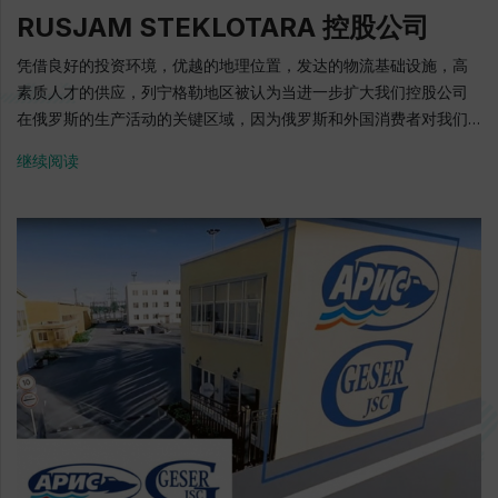
个船舶下水; 2项 实验船“拉多加”和“伊尔门” 地址: 基洛夫斯基区,
RUSJAM STEKLOTARA 控股公司
Otradnoye, Centralnaya大路, 4号 电话: + 7 (812) 336-40-66 E-
mail: mail@pellaship.ru 官方网站: www.pellaship.ru
凭借良好的投资环境，优越的地理位置，发达的物流基础设施，高
素质人才的供应，列宁格勒地区被认为当进一步扩大我们控股公司
在俄罗斯的生产活动的关键区域，因为俄罗斯和外国消费者对我们
产品的需求随着各种优质玻璃容器的增长越来越大. 在列宁格勒地区
继续阅读
政府的积极参与下，成功实施了基里希市一家玻璃厂现代化和重建
的投资项目. 我们衷心感谢列宁格勒地区的所有国家当局对我们公司
在列宁格勒地区的活动的广泛支持以及为实施这一大型项目提供投
资激励措施. "RUSJAM STEKLOTARA 控股公司"有限公司经理 "
Karakhan Bulut Rusjam Steklotara Holding有限公司是Sisecam 公
司的成员，该公司是世界领先的玻璃产品制造商之一，在13个国家
开展业务，员工总数约2，2万人. 俄罗斯资产包括5家工厂. 该公司生
产高品质的啤酒，葡萄酒，强烈的酒精和非酒精饮料和食品市场产
品，是俄罗斯玻璃容器生产的领导者. 位于列宁格勒地区基里希市的
工厂是一家现代化的高科技企业，生产高品质的玻璃容器，满足俄
罗斯和国外市场的需求. 投资量 - 60亿卢布 4460个工作岗位（在
持续提供服务的公司中增加150个工作岗位） 每年20，4万吨玻璃或
7.18亿件产品 2002: 一家玻璃厂的建设完成，设计能力 - 每年2.4亿