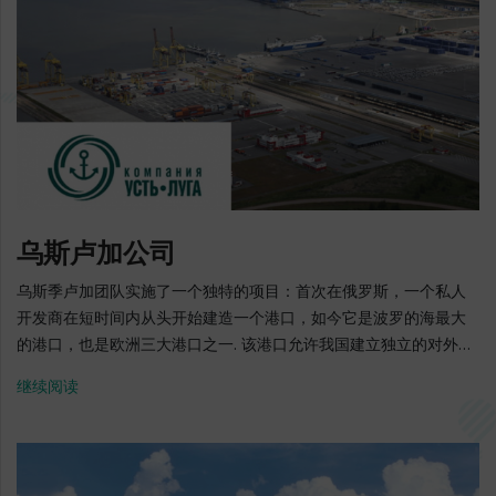
世界上最现代，最高效的工厂之一. 该工厂在列宁格勒地区从零开始
建造，并于2005年正式开放. 最新的高科技设备安装在生产线上，
所有流程都是自动化的. 这家工厂每天24小时工作，没有休息时
间. 生产全周期 - 从初级原材料到成品. 产品的64％出口到国外市
场. 该公司的产品在俄罗斯，芬兰，斯堪的纳维亚国家，中欧，北
美，中国和日本均有代表. 家工厂是对环境无害的生产，包括国际环
境标准ISO 14001，不使用有害的杂质和润滑油.本工厂按周期性方式
（多次使用水）工作, 拥有自己的发电站和寒冷的发电站，配备了现
代化的通风设备来保持车间里的舒适气温. 约80%的Nokian Tyres
乌斯卢加公司
联合企业制造的轮胎是在弗谢沃洛日斯克工厂生产的. 约10亿欧元 -
14年固定资产投资额 工作人员的数量为1 216人 2005: 在弗谢沃洛日
乌斯季卢加团队实施了一个独特的项目：首次在俄罗斯，一个私人
斯克开设Nokian Tyres轮胎工厂 2016: 该工厂接受了大众奥迪汽车
开发商在短时间内从头开始建造一个港口，如今它是波罗的海最大
集团的生产审核 - 该公司再次确认Nokian Tires的质量流程和质量
的港口，也是欧洲三大港口之一. 该港口允许我国建立独立的对外经
体系符合国际标准 2017: 安装第14条生产线，因此该工厂的名义产
济运输和物流政策，并放弃已经形成的波罗的海国家的港口能力. 毫
继续阅读
能达到每年1700万个轮胎 2017年10月10日:: 俄罗斯工厂Nokian
无疑问，如果没有列宁格勒地区的理解和支持，就不可能实施这样
Tires生产了第1亿个轮胎 地址: 弗谢沃洛日斯克区, 弗谢沃洛日斯克
一个大规模的基础设施项目. 由于乌斯季卢加港口，列宁格勒地区已
市, Avtomobilnaya大路, 14号 电话: +7 (812) 336-90-00 E-mail:
经达到了一个新的社会经济水平. "乌斯季卢加公司"公共股份公司总
info.rus@nokiantyres.com 官方网站: www.nokiantyres.ru
经理 Viktoria Fedorova "乌斯季卢加公司"公共股份公司 - 港口和