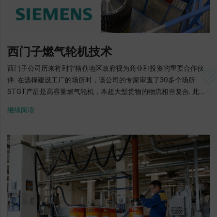
西门子燃气轮机技术
西门子公司历来将列宁格勒地区政府视为商业和投资的重要合作伙
伴. 在选择建设工厂的场所时，该公司的专家审查了30多个场所.
STGT产品是高容量燃气轮机，本超大型货物的物流相当复合. 此类
产品的运输，需要接触进入可以移动此类货物的铁路或水路.
继续阅读
Gorelovo现场的基础设施使STGT能够组织必要的物流. 西门子燃气
涡轮技术有限公司总经理 Niko Petzold 西门子燃气轮机技术有限
责任公司（STGT）是西门子股份公司（65％）和动力机械股份公
司（35％）的合资企业，该工厂的正式开业为2015年6月18日. 该公
司为俄罗斯和独联体市场开发，制造，销售和服务容量超过60兆瓦
的燃气轮机. STGT是燃气轮机建设领域的能力中心，以及基于大容
量燃气轮机的发电公司的市场领导者. 2000E燃气轮机（俄罗斯市场
上最热门的燃气轮机之一）在整个西门子大型涡轮机组合中的本地
化水平为52％, 这个事实是由圣彼得堡工商会和俄罗斯联邦工业和贸