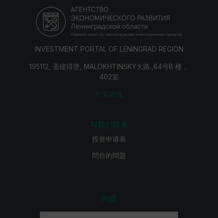
28.6亿卢布（不含增值税） 550个工作岗位 每年处理121万个托盘
2013: 分配中心建设开始 2014: 项目投入运行 2015: 分配中心重建开
始 2017: 项目投入运行 地址: 托斯诺区, 亚姆-伊若拉庄, Telmana路,
1号 电话: + 7 (989) 817-05-66 E-mail: ovchinnikov@magnit.ru
INVESTMENT PORTAL OF LENINGRAD REGION
官方网站: www.magnit-info.ru
195112, 圣彼得堡, MALOKHTINSKY大路.,64号B 楼，
402室
行车路线
与我们联系
投资申请表
問你的問題
沟通