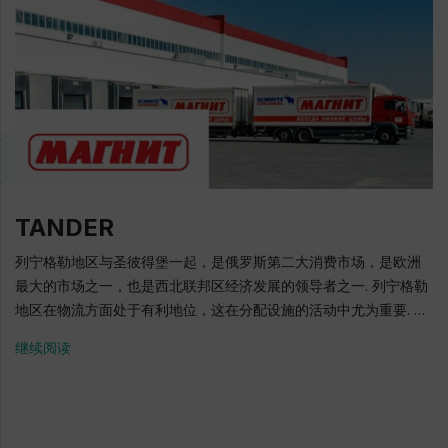
地区政府签署了社会和经济合作协议，根据协议，该公司承诺支持
慈善的优先领域 - 教育，体育和医疗保健. 出于这些目的，在过去的
15年中，该公司提供了近4亿卢布的赞助援助. "Phosphorit"工业集
团有限公司执行主任 Vladimir Erlykov "Phosphorit"工业集团
是"EuroChem"公共股份公司 的一部分，是俄罗斯西北部磷酸盐肥
料和饲料磷酸盐的主要生产商之一，也是满足其自身生产需要的硫
酸和磷酸生产商. "Phosphorit"产品供应给70多个国家和俄罗斯联邦
35个地区的消费者. 第一批产品是在1963年生产的. 在俄罗斯的磷肥
生产量上占一个领先的地位. 在脱氟磷酸盐生产方面，俄罗斯排名第
TANDER
一. 约250亿卢布 - 2001 - 2018年的生产投资额 工作人员的数量为1
148人 每年商业产品的数量为100万吨д 60年代: 在金吉谢普市开
列宁格勒地区与圣彼得堡一起，是俄罗斯第二大消费市场，是欧洲
始“磷酸盐”的建造. 金吉谢普市磷酸盐矿床的勘探储备成为政府关于
最大的市场之一，也是西北联邦区经济发展的领导者之一. 列宁格勒
建造采矿选矿的决定的基础. 1963年12月25日: 国家委员会签署了金
地区在物流方面处于有利地位，这在分配设施的活动中尤为重要. 由
吉谢普磷酸盐矿第一阶段的验收单. 这个日期被认为
于新的配送中心，该公司可以接受和处理来自俄罗斯供应商和来自
继续阅读
是“Phosphorit"”的正式生日. 70年代: 开始建设化工联合企业 1972:
欧洲和世界其他国家的供应商的货物，包括新鲜类别的货物，而不
第一个化学综合设施，即硫酸厂，已经投入使用. 在接下来的七年
会损失与长期运输和储存相关的质量. 货物存储的高质量，货物验收
里，磷酸浸取法生产, 磷胺肥料车间的三间,第二硫酸车间投入使用.
快速处理，订单的形成以及完善的货车交付系统，可以为716多个贸
1984: 脱氟饲料磷酸盐车间生产了第一批产品. 在这个时
易对象提供货物，这些贸易对象不仅位于圣彼得堡和列宁格勒地
候，“Phosphorit"成为俄罗斯化学工业的第一批. 2001: