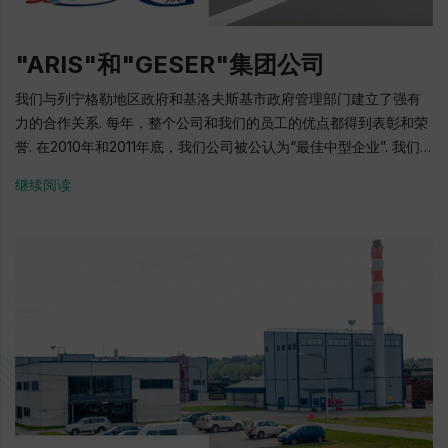
玻璃瓶 2008: 该工厂进入了Rusjam控股公司 2010: 整个生产现代
化，炉子A完全重建，容量为240吨玻璃/天 2012: 炉子B建造和启动,
"ARIS"和"GESER"集团公司
每天可处理320吨玻璃， 公司与列宁格勒地区政府之间，签署了一
项关于为该地区投资项目提供国家支持措施的协议 2015: 玻璃晒印
我们与列宁格勒地区政府和基洛夫斯基市政府管理部门建立了强有
生产线开动 地址: 基里希, Volkhaovskoye高速公路, 11E号,2楼 电
力的合作关系. 每年，整个公司和我们的员工的优点都得到表彰和荣
话: + 7 (81368) 90-903 E-mail: kirishi@ruscam.ru 官方网站:
誉. 在2010年和2011年底，我们公司被公认为“最佳中型企业”. 我们
www.sisecamcamambalaj.com/ru
还是2017年底“商业发展区”竞赛框架中提名“环境保护和资源节
继续阅读
约”的获奖者. 2018年2月，在" GESER"公共股份公司领土内举行了
改善列宁格勒地区投资环境和项目管理理事会会议, 列宁格勒地区区
长A.Y. Drosdenko在座. 2018年1月，"Aris"和"HESER"集团公司获
得了使用“列宁格勒地区制造”标识的权利证书. 公司的领导和员工感
谢列宁格勒地区政府对我们活动的信心和赞赏 "Aris"和"HESER"集
团公司总经理 Yury Lebedev 该集团公司于1999年开始作为船舶
家具制造商开展业务. 技术的不断改进，现代设备的使用和原始设计
解决方案的使用，以保持高技术水平的产品和服务质量. 如今，该公
司提供全方位的服务，用于建造从设计到调试的军用和民用船舶，
包括生产各种船载设备，舾装，安装和装修工程. 生产面积为
40,000平方米，包括生产车间，办公室和仓库. 生产的产品：船舶