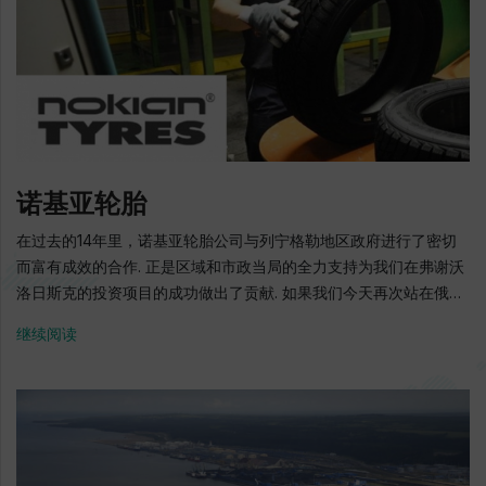
3,600吨粉末涂料 2011: JotunA / S董事会决定在列宁格勒地区建立
一家油漆和清漆生产厂 2016年1月: "Jotun Paints"有限公司和列宁
格勒州经济发展机构之间就该地区的投资项目达成了协议 2017年5
月: 收到了该项目投入使用的许可 2017年8月:: 在"Fedorovsky"工
业园区启动生产 地址: 托斯诺区, 安诺洛沃庄, Industrialny 1通道, 8
号,5楼 电话: + 7 (812) 640-00-80 E-mail:
russia.reception@jotun.com 官方网站: www.jotun.ru
诺基亚轮胎
在过去的14年里，诺基亚轮胎公司与列宁格勒地区政府进行了密切
而富有成效的合作. 正是区域和市政当局的全力支持为我们在弗谢沃
洛日斯克的投资项目的成功做出了贡献. 如果我们今天再次站在俄罗
斯建造工厂，我们将毫不含糊地做出与2004年和列宁格勒州弗谢沃
继续阅读
洛日斯克一样的选择. "Nokian Tyres"有限公司/"诺基亚轮胎"有限
公司总经理 Andrey Pantyukhov Nokian Tyres是世界着名的轮胎
公司，拥有丰富的历史，传统和文化. Nokian Tires为Nokian
Hakkapeliitta，Nokian Hakka和Nokian Nordman等品牌生产乘用
车和SUV，商用和载货汽车，工业车辆的轮胎. 弗谢沃洛日斯克的诺
基亚轮胎工厂是该关注的重点生产基地. 根据一系列独立评估，它是