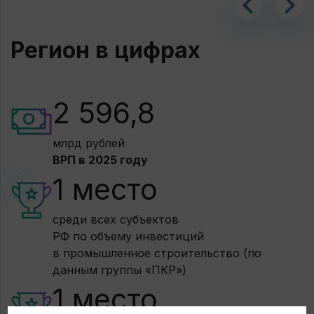
Регион в цифрах
2 596,8
млрд рублей
ВРП в 2025 году
1 место
среди всех субъектов
РФ по объему инвестиций
в промышленное строительство (по
данным группы «ПКР»)
1 место