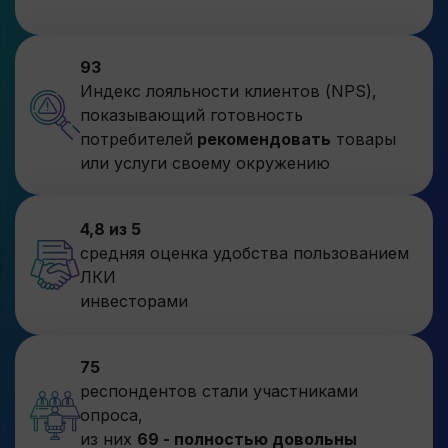
губернаторе Ленинградской области;
Сведения об уровне кадрового
93
потенциала Ленинградской области
Индекс лояльности клиентов (NPS),
и ее муниципальных образований, о
показывающий готовность
наличии в Ленинградской области
потребителей
рекомендовать
товары
свободных трудовых ресурсов и
или услуги своему окружению
динамике их развития;
Данные об уровне обеспеченности
Ленинградской области и отдельных
4,8 из 5
ее территорий инженерно-
средняя оценка удобства пользованием
транспортной и социальной
ЛКИ
инфраструктурой;
инвесторами
Данные о перечне документов,
сроках, порядке и месте получения
75
необходимых для реализации
респондентов стали участниками
проекта согласований и разрешений
опроса,
в соответствии с федеральными,
из них
69 - полностью довольны