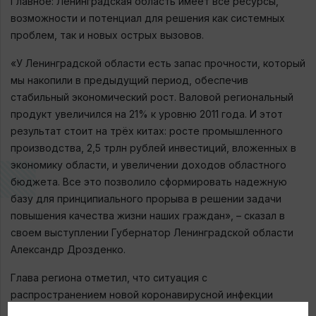
Главное: Ленинградская область имеет все ресурсы,
возможности и потенциал для решения как системных
проблем, так и новых острых вызовов.
«У Ленинградской области есть запас прочности, который
мы накопили в предыдущий период, обеспечив
стабильный экономический рост. Валовой региональный
продукт увеличился на 21% к уровню 2011 года. И этот
результат стоит на трёх китах: росте промышленного
производства, 2,5 трлн рублей инвестиций, вложенных в
экономику области, и увеличении доходов областного
бюджета. Все это позволило сформировать надежную
базу для принципиального прорыва в решении задачи
повышения качества жизни наших граждан», – сказал в
своем выступлении Губернатор Ленинградской области
Александр Дрозденко.
Глава региона отметил, что ситуация с
распространением новой коронавирусной инфекции
изменила ближайшие планы, но не стратегические