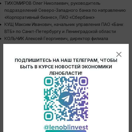
ТИХОМИРОВ Олег Николаевич, руководитель
подразделений Северо-Западного банка по направлению
«Корпоративный бизнес», ПАО «Сбербанк»
КУЩ Максим Иванович, начальник управления ПАО «Банк
ВТБ» по Санкт-Петербургу и Ленинградской области
КОЛЬЧИК Алексей Георгиевич, директор филиала
АО«Россельхозбанк» в Санкт-Петербурге.
Список спикеров будет дополняться.
ПОДПИШИТЕСЬ НА НАШ ТЕЛЕГРАМ, ЧТОБЫ
Модератор и ведущий: ГЕРАСИМОВ Роман, журналист,
БЫТЬ В КУРСЕ НОВОСТЕЙ ЭКОНОМИКИ
телеведущий, бизнес-тренер.
ЛЕНОБЛАСТИ!
Конференция станет пятой в цикле встреч «Новый кризис
– новые возможности», посвященном актуальным
вопросам бизнеса Ленобласти. Записи предыдущих
трансляций доступны на нашем
YouTube-канале
Lenoblinvest 47
.