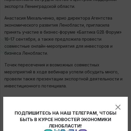
экспорта Ленинградской области.
Анастасия Михальченко, врио директора Агентства
экономического развития Ленобласти, пригласила
принять участие в бизнес-форуме «Балтика G2B Форум»
16–17 сентября, а также предложила провести
совместные онлайн-мероприятия для инвесторов и
бизнеса Ленобласти.
Точек пересечения и возможных совместных
мероприятий в ходе вебинара успели обсудить много,
провели также презентации экспортной деятельности и
инвестиционного потенциала.
← Новости
ПОДПИШИТЕСЬ НА НАШ ТЕЛЕГРАМ, ЧТОБЫ
БЫТЬ В КУРСЕ НОВОСТЕЙ ЭКОНОМИКИ
ЛЕНОБЛАСТИ!