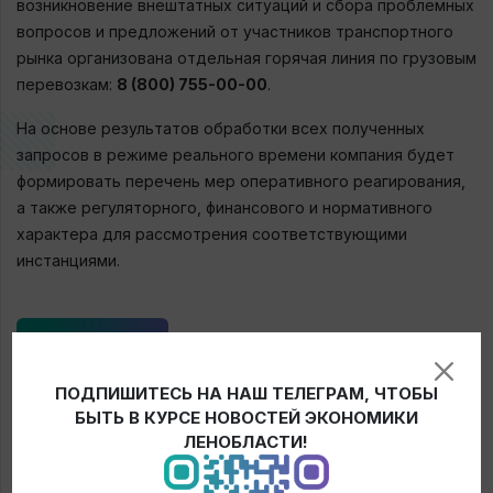
возникновение внештатных ситуаций и сбора проблемных
вопросов и предложений от участников транспортного
рынка организована отдельная горячая линия по грузовым
перевозкам:
8 (800) 755-00-00
.
На основе результатов обработки всех полученных
запросов в режиме реального времени компания будет
формировать перечень мер оперативного реагирования,
а также регуляторного, финансового и нормативного
характера для рассмотрения соответствующими
инстанциями.
← Новости
ПОДПИШИТЕСЬ НА НАШ ТЕЛЕГРАМ, ЧТОБЫ
БЫТЬ В КУРСЕ НОВОСТЕЙ ЭКОНОМИКИ
ЛЕНОБЛАСТИ!