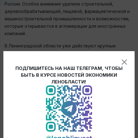
России. Особое внимание уделили строительной,
деревообрабатывающей, пищевой, фармацевтической и
машиностроительной промышленности и возможностям,
которые открываются в агломерации для иностранных
компаний.
В Ленинградской области уже действуют крупные
австрийские предприятия: один из крупнейших
производителей пиломатериалов в России – лесопильный
ПОДПИШИТЕСЬ НА НАШ ТЕЛЕГРАМ, ЧТОБЫ
завод «Майер-Мелнхоф Хольц Ефимовский», а также
БЫТЬ В КУРСЕ НОВОСТЕЙ ЭКОНОМИКИ
крупнейший производитель картонных коробок «ММ
ЛЕНОБЛАСТИ!
Полиграфоформление Пэкэджинг». Также на
сопровождении Агентства экономического развития
Ленинградской области находится австрийская компания
«Лоренц Снэк-Уорлд Продакшн Кириши». Компания
расширяет в Ленинградской области свое производство
по выпуску широкого ассортимента хлебобулочных,
кондитерских изделий и снэков.