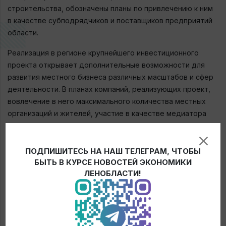
строительства, обозначены планы по привлечению к ним
в качестве субподрядчиков и поставщиков предприятий
области.
Реализация в регионе крупнейшего инвестиционного
проекта открывает дополнительные возможности для
развития местного бизнеса различных масштабов и сфер
деятельности. В планах компаний, реализующих проект,
вовлечение в него максимального количества местных
организаций и жителей, участие в качестве медиатора
процессов, связанных со строительством, оказание
всесторонней помощи и поддержки всем участникам.
Рабочие встречи в рамках проекта с местными
ПОДПИШИТЕСЬ НА НАШ ТЕЛЕГРАМ, ЧТОБЫ
промышленниками и предпринимателями будут
БЫТЬ В КУРСЕ НОВОСТЕЙ ЭКОНОМИКИ
ЛЕНОБЛАСТИ!
поставлены на постоянную основу.
В ходе реализации проекта будут использованы самые
передовые производственные технологии, включая
сооружение мощностей по ежегодной переработке 45