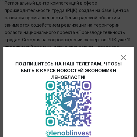
Региональный центр компетенций в сфере
производительности труда (РЦК) создан на базе Центра
развития промышленности Ленинградской области и
занимается содействием реализации на территории
области национального проекта «Производительность
труда». Сегодня на сопровождении экспертов РЦК уже 11
предприятий региона, также специалисты проводят
обучение бережливым технологиям команд предприятий
на «Фабрике процессов».
ПОДПИШИТЕСЬ НА НАШ ТЕЛЕГРАМ, ЧТОБЫ
БЫТЬ В КУРСЕ НОВОСТЕЙ ЭКОНОМИКИ
Во втором Всероссийском чемпионате по
ЛЕНОБЛАСТИ!
производительности принимают участие 120 команд из 85
регионов России, в том числе 14 команд региональных
центров компетенций и 6 от органов власти.
Мероприятие организовано командой образовательной
программы «Лидеры производительности» в рамках
национального проекта «Производительность труда».