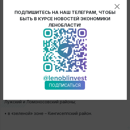
72 часа до проведения мероприятия.
ПОДПИШИТЕСЬ НА НАШ ТЕЛЕГРАМ, ЧТОБЫ
Также постановлением деятельность передвижных
БЫТЬ В КУРСЕ НОВОСТЕЙ ЭКОНОМИКИ
ЛЕНОБЛАСТИ!
цирков шапито запрещена во всех районах
Ленинградской области.
Сегодня распределение районов Ленинградской области
по зонам выглядит следующим образом:
• в «красной» зоне – Выборгский, Бокситогорский,
Гатчинский, Тихвинский Сланцевский, Всеволожский,
Лодейнопольский районы и Сосновый Бор;
ПОДПИСАТЬСЯ
• в «желтой» зоне – Волховский, Кировский, Киришский,
Тосненский, Подпорожский, Приозерский, Волосовский,
Лужский и Ломоносовский районы;
• в «зеленой» зоне – Кингисеппский район.