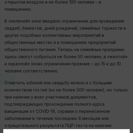
открытом воздухе и не более 100 человек – в
помещениях.
В «зеленой» зоне введено ограничение для проведения
свадеб, банкетов, дней рождений, семейных торжеств и
других подобных коллективных мероприятий в
общественных местах и в помещениях предприятий
общественного питания. Теперь на семейные праздники
здесь смогут собраться не более 50 человек, в «желтой»
и «красной» зонах ограничения прежние – до 15 и до 10
человек соответственно.
Отметить юбилей или свадьбу можно и с большим
количеством гостей (но не более 500 человек), но только
при наличии у всех участников документов,
подтверждающих прохождение полного курса
вакцинации от COVID-19, справки о перенесенном
заболевании в течение последних 6 месяцев или
отрицательного результата ПЦР-теста на наличие
коронавирусной инфекции, сделанного не позднее, чем за