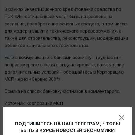
В рамках инвестиционного кредитования средства по
ПСК «Инвестиционная» могут быть направлены на
создание, приобретение основных средств, в том числе
для модернизации и технического перевооружения, а
также для строительства, реконструкции, модернизации
объектов капитального строительства.
Если в коммуникации с банками возникнут трудности –
неправомерные отказы в выдаче кредита, навязывание
дополнительных условий – обращайтесь в Корпорацию
МСП через «Сервис 360°».
Ссылка на список банков-участников в комментариях.
Источник: Корпорация МСП
ПОДПИШИТЕСЬ НА НАШ ТЕЛЕГРАМ, ЧТОБЫ
← Новости
БЫТЬ В КУРСЕ НОВОСТЕЙ ЭКОНОМИКИ