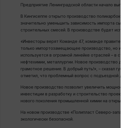
Предприятие Ленинградской области начало выпус
В Кингисеппе открыто производство поликарбоксила
значительно уменьшить зависимость импорта сырья 
строительных смесей. В производстве будет исполь
«Инвесторы верят Команде 47, команде правительст
только импортозамещающее производство, но и эксп
используется в огромной линейке отраслей – в стро
нефтехимии, металлургии. Новое производство дает
грамотное решение. В добрый путь!», – сказал губ
отметил, что проблемный вопрос с подъездной дор
Новое производство позволит увеличить мощности н
инвестиции в разработку и строительство проекта 
нового поколения промышленной химии на открывае
На новом производстве «Полипласт Северо-запад» 
экологически безопасной.