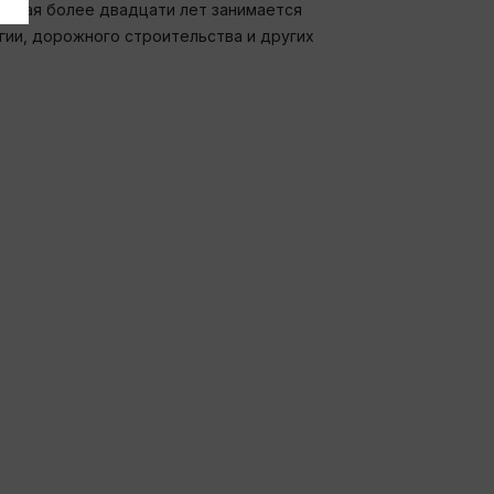
оторая более двадцати лет занимается
ии, дорожного строительства и других