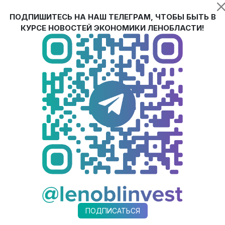
к импортозамещающих химических добавок.
ПОДПИШИТЕСЬ НА НАШ ТЕЛЕГРАМ, ЧТОБЫ БЫТЬ В
КУРСЕ НОВОСТЕЙ ЭКОНОМИКИ ЛЕНОБЛАСТИ!
тов на предприятии «Полипласт Северо-запад». Новая продук
в таких сегментах рынка, как производство бетона, нефтедоб
зоваться только российское сырье.
ва Ленинградской области, готовы с нами работать и реализов
ортное. Технологии, которые будут использоваться здесь, н
ительстве моста на Русский остров, ЗСД, стадионов и объект
 интересные высокооплачиваемые рабочие места и использует
ернатор Ленинградской области Александр Дрозденко на церем
огой к предприятию будет решен – до 30 октября контракт п
а 72 тысячи тонн продукции, таким образом, объем выпуска н
составили 2,8 млрд рублей. Новое производство увеличило шта
мом производстве значительно укрепит экспортные позиции 
используется технология замкнутого цикла, не предусматри
ПОДПИСАТЬСЯ