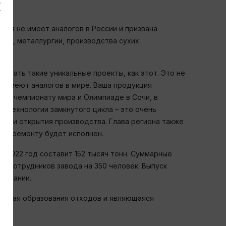
ция не имеет аналогов в России и призвана
ычи, металлургии, производства сухих
ывать такие уникальные проекты, как этот. Это не
е имеют аналогов в мире. Ваша продукция
ов к чемпионату мира и Олимпиаде в Сочи, в
 технологии замкнутого цикла – это очень
онии открытия производства. Глава региона также
о ее ремонту будет исполнен.
а 2022 год составит 152 тысяч тонн. Суммарные
т сотрудников завода на 350 человек. Выпуск
компании.
вающая образования отходов и являющаяся