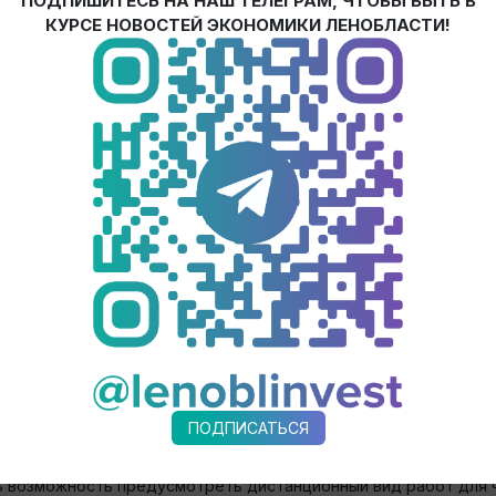
ПОДПИШИТЕСЬ НА НАШ ТЕЛЕГРАМ, ЧТОБЫ БЫТЬ В
КУРСЕ НОВОСТЕЙ ЭКОНОМИКИ ЛЕНОБЛАСТИ!
суббота и воскресенье) являются выходными днями.
рритории Ленинградской области, в период с 4 по 5 апреля 
иятия.
ников и работодателей в связи с Указом Президента Российс
й», не распространяются на работников, которым необходимо
инять меры в период с 4 по 5 апреля 2020 года на ограниче
 22 ТК РФ).
риятии, по которому работодатель определяет необходимое ко
его производственно-технического процесса.
ПОДПИСАТЬСЯ
акта до работников предприятия.
ть возможность предусмотреть дистанционный вид работ для 