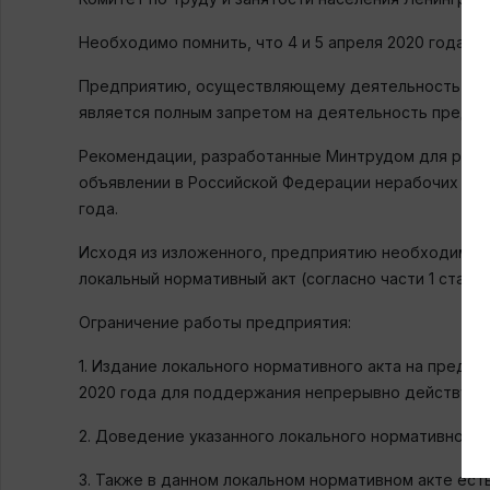
Необходимо помнить, что 4 и 5 апреля 2020 года (
Предприятию, осуществляющему деятельность на те
является полным запретом на деятельность предпр
Рекомендации, разработанные Минтрудом для работ
объявлении в Российской Федерации нерабочих дне
года.
Исходя из изложенного, предприятию необходимо пр
локальный нормативный акт (согласно части 1 статьи
Ограничение работы предприятия:
1. Издание локального нормативного акта на предп
2020 года для поддержания непрерывно действующ
2. Доведение указанного локального нормативного 
3. Также в данном локальном нормативном акте ес