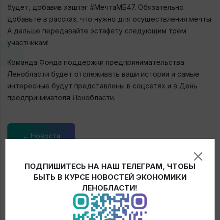
будет, добавив хэштэг #МечтаМБ47. Обязательно
добавьте в рассказ, что нужно для осуществления мечты.
А дальше передавайте эстафету следующим трем
участникам!
Команда Фонда поддержки предпринимательства
Ленобласти будет отслеживать ваши истории и самые
интересные будут представлены в соцсетях и в День
предпринимателя Ленобласти.
← Новости
ПОДПИШИТЕСЬ НА НАШ ТЕЛЕГРАМ, ЧТОБЫ
БЫТЬ В КУРСЕ НОВОСТЕЙ ЭКОНОМИКИ
ЛЕНОБЛАСТИ!