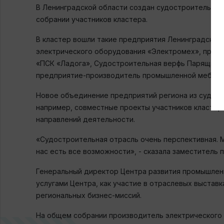
В Ленинградской области создан судостроительный 
собрании участников кластера.
В кластер вошли такие предприятия Ленинградской
электрического оборудования «Электромех», предп
«ПСК «Ладога», Судостроительная верфь Парящие 
предприятие-производитель промышленной мебели 
Новое объединение предприятий региона из судост
например, совместные проекты участников кластер
направлений деятельности.
«Судостроительная отрасль очень перспективная. 
нас есть все возможности», - сказала заместитель
Генеральный директор Центра развития промышленн
услугами Центра, как участие в отраслевых выстав
региональных бизнес-миссий.
На общем собрании производитель электрического