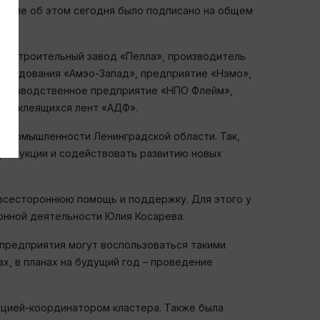
ашение об этом сегодня было подписано на общем
удостроительный завод «Пелла», производитель
борудования «Амэо-Запад», предприятие «Нэмо»,
производственное предприятие «НПО Флейм»,
самоклеящихся лент «АДФ».
 промышленности Ленинградской области. Так,
продукции и содействовать развитию новых
 всестороннюю помощь и поддержку. Для этого у
ионной деятельности Юлия Косарева.
предприятия могут воспользоваться такими
х, в планах на будущий год – проведение
ацией-координатором кластера. Также была