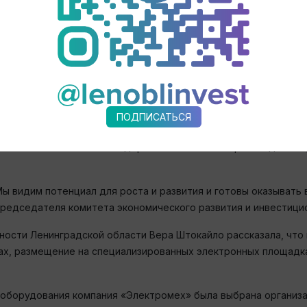
кластер, в который вошли уже 11 предприятий региона. Согл
 области как «Новоладожская судостроительная компания», с
риятие по сборке осветительного и электроустановочного о
машины», производственно-конструкторская фирма «Ротан», 
«Стронгбокс», производитель и поставщик индустриальных 
ПОДПИСАТЬСЯ
роительной отрасли создано при поддержке Центра развития
а позволят с меньшими издержками осваивать производство 
Мы видим потенциал для роста и развития и готовы оказывать
 председателя комитета экономического развития и инвестиц
ости Ленинградской области Вера Штокайло рассказала, что 
ках, размещение на специализированных электронных площадка
 оборудования компания «Электромех» была выбрана организ