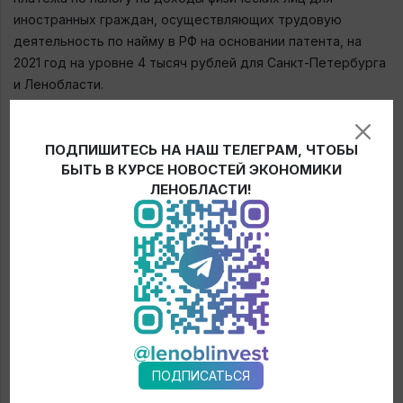
иностранных граждан, осуществляющих трудовую
деятельность по найму в РФ на основании патента, на
2021 год на уровне 4 тысяч рублей для Санкт-Петербурга
и Ленобласти.
⠀
5. Об интеграции транспортной системы в границах
ПОДПИШИТЕСЬ НА НАШ ТЕЛЕГРАМ, ЧТОБЫ
Санкт-Петербурга и Ленобласти.
БЫТЬ В КУРСЕ НОВОСТЕЙ ЭКОНОМИКИ
⠀
ЛЕНОБЛАСТИ!
6. О создании единой информационной среды
обеспечения общественной безопасности и
правопорядка.
Трансляция пройдёт на нашей странице в Facebook.
← Новости
ПОДПИСАТЬСЯ