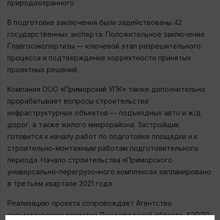
природоохранного.
В подготовке заключения были задействованы 42
государственных эксперта. Положительное заключение
Главгосэкспертизы — ключевой этап разрешительного
процесса и подтверждение корректности принятых
проектных решений.
Компания ООО «Приморский УПК» также дополнительно
прорабатывает вопросы строительства
инфраструктурных объектов — подъездных авто и ж/д
дорог, а также жилого микрорайона. Застройщик
готовится к началу работ по подготовке площадки и к
строительно-монтажным работам подготовительного
периода. Начало строительства «Приморского
универсально-перегрузочного комплекса» запланировано
в третьем квартале 2021 года.
Реализацию проекта сопровождает Агентство
экономического развития Ленинградской области. АЭРЛО