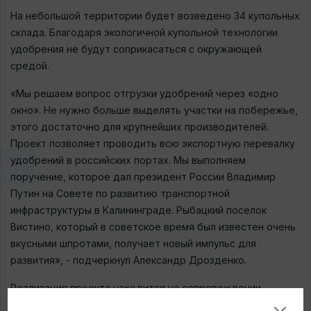
На небольшой территории будет возведено 34 купольных
склада. Благодаря экологичной купольной технологии
удобрения не будут соприкасаться с окружающей
средой.
«Мы решаем вопрос отгрузки удобрений через «одно
окно». Не нужно больше выделять участки на побережье,
этого достаточно для крупнейших производителей.
Проект позволяет проводить всю экспортную перевалку
удобрений в российских портах. Мы выполняем
поручение, которое дал президент России Владимир
Путин на Совете по развитию транспортной
инфраструктуры в Калининграде. Рыбацкий поселок
Вистино, который в советское время был известен очень
вкусными шпротами, получает новый импульс для
развития», - подчеркнул Александр Дрозденко.
Реализация проекта находится на сопровождении
Агентства экономического развития Ленинградской