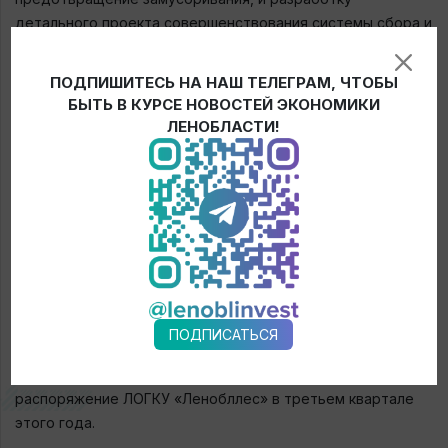
детального проекта совершенствования системы сбора и
утилизации отходов на территории «Кургальского» и
прилегающих населенных пунктов. В 2018–2020 гг. в
ПОДПИШИТЕСЬ НА НАШ ТЕЛЕГРАМ, ЧТОБЫ
рамках акций по уборке мусора, инициированных
БЫТЬ В КУРСЕ НОВОСТЕЙ ЭКОНОМИКИ
компанией Nord Stream 2 AG, была очищена территория
ЛЕНОБЛАСТИ!
заказника «Кургальский» площадью 120 гектаров. Около 4
000 добровольцев собрали 34,5 тонны мусора.
Началось
строительство лесной противопожарной
станции
. Её расположение в непосредственной
близости от заказника – в деревне Межники на
территории усадьбы Усть-Лужского участкового
лесничества – сократит время, которое потребуется
бригаде, чтобы добраться до потенциального места
ПОДПИСАТЬСЯ
тушения пожара в «Кургальском», до 40 минут. Nord
Stream 2 AG планирует передать оборудованный гараж в
распоряжение ЛОГКУ «Ленобллес» в третьем квартале
этого года.