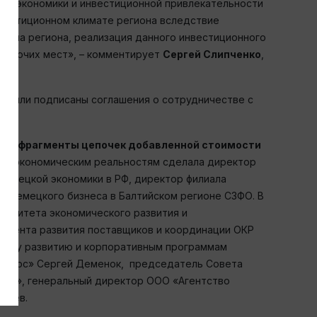
ой экономики и инвестиционной привлекательности
нвестиционном климате региона вследствие
циала региона, реализация данного инвестиционного
рабочих мест», – комментирует
Сергей Слипченко
,
я.
и были подписаны соглашения о сотрудничестве с
ые фрагменты цепочек добавленной стоимости
вым экономическим реальностям сделала директор
немецкой экономики в РФ, директор филиала
и немецкого бизнеса в Балтийском регионе СЗФО. В
комитета экономического развития и
амента развития поставщиков и координации ОКР
ивому развитию и корпоративным программам
Ресурс» Сергей Деменок, председатель Совета
сия», генеральный директор ООО «Агентство
арев.