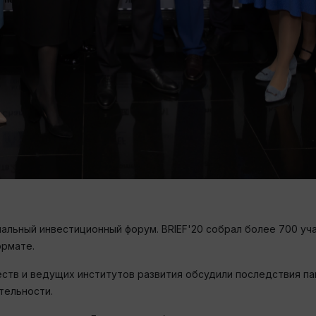
нальный инвестиционный форум. BRIEF'20 собрал более 700 уч
ормате.
еств и ведущих институтов развития обсудили последствия па
тельности.