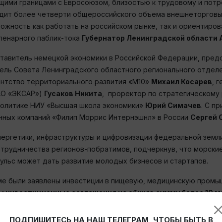
щими границами с Евросоюзом, близостью к трудовому и потр
одит более четверти общероссийского объема внешнеторговых
ожность как работать на российском рынке, так и ориентирова
пленарного паблик-тока
Губернатор Ленинградской области
тавитель немецкой экономики в Российской Федерации, пред
тель Совета Ленинградского областного регионального отде
ентство территориального развития «М10»
Михаил Косарев
, 
(АО «ЭКСАР»)
Гусаков Никита
, проректор по стратегическому
политике НИУ «Высшая школа экономики»
Юрий Симачев
. С п
нных компаний «Филип Моррис Интернэшнл» в России
Сергей 
энергетики, инфраструктуры и цифровизации федеральной зем
трудничества регионов-побратимов, подчеркнув, что морски
пульс может дать развитие молодых бизнесов и стартапов.
ме были заявлены инвестиции в пищевую, медицинскую промы
 инвестиционные соглашения на общую сумму более 10 м
БиоВитрум»
,
ООО «ТД «Балтийский Берег»
,
ООО «АДК «Мурин
ПОДПИШИТЕСЬ НА НАШ ТЕЛЕГРАМ, ЧТОБЫ БЫТЬ В