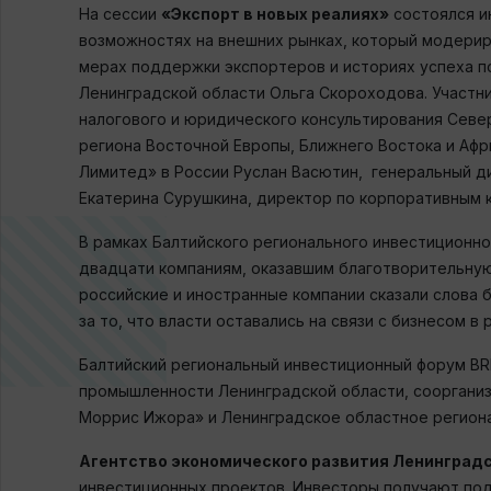
На сессии
«Экспорт в новых реалиях»
состоялся и
возможностях на внешних рынках, который модерир
мерах поддержки экспортеров и историях успеха п
Ленинградской области Ольга Скороходова. Участн
налогового и юридического консультирования Севе
региона Восточной Европы, Ближнего Востока и Аф
Лимитед» в России Руслан Васютин, генеральный д
Екатерина Сурушкина, директор по корпоративным 
В рамках Балтийского регионального инвестиционн
двадцати компаниям, оказавшим благотворительную
российские и иностранные компании сказали слова 
за то, что власти оставались на связи с бизнесом в 
Балтийский региональный инвестиционный форум BRI
промышленности Ленинградской области, соорганиз
Моррис Ижора» и Ленинградское областное регион
Агентство экономического развития Ленинград
инвестиционных проектов. Инвесторы получают под