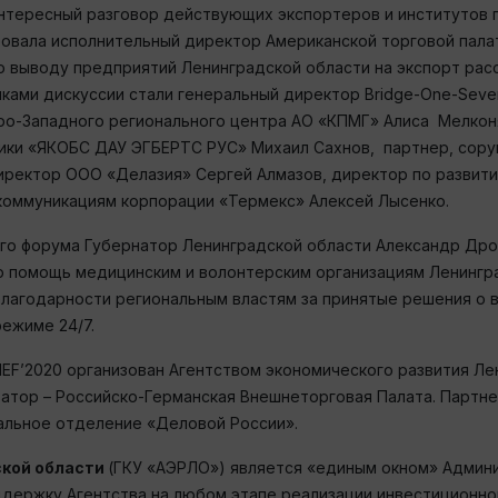
нтересный разговор действующих экспортеров и институтов 
овала исполнительный директор Американской торговой пала
о выводу предприятий Ленинградской области на экспорт рас
иками дискуссии стали генеральный директор Bridge-One-Se
ро-Западного регионального центра АО «КПМГ» Алиса Мелкон
рики «ЯКОБС ДАУ ЭГБЕРТС РУС» Михаил Сахнов, партнер, сору
иректор ООО «Делазия» Сергей Алмазов, директор по развит
коммуникациям корпорации «Термекс» Алексей Лысенко.
ого форума Губернатор Ленинградской области Александр Др
 помощь медицинским и волонтерским организациям Ленинград
благодарности региональным властям за принятые решения о 
режиме 24/7.
EF’2020 организован Агентством экономического развития Ле
атор – Российско-Германская Внешнеторговая Палата. Партне
альное отделение «Деловой России».
ской области
(ГКУ «АЭРЛО») является «единым окном» Админ
держку Агентства на любом этапе реализации инвестиционног