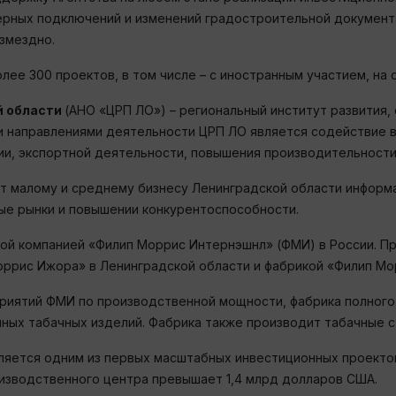
ерных подключений и изменений градостроительной документа
озмездно.
ее 300 проектов, в том числе – с иностранным участием, на 
й области
(АНО «ЦРП ЛО») – региональный институт развития,
 направлениями деятельности ЦРП ЛО является содействие в
и, экспортной деятельности, повышения производительности
т малому и среднему бизнесу Ленинградской области информ
ые рынки и повышении конкурентоспособности.
ой компанией «Филип Моррис Интернэшнл» (ФМИ) в России. П
ррис Ижора» в Ленинградской области и фабрикой «Филип Мо
риятий ФМИ по производственной мощности, фабрика полного 
нных табачных изделий. Фабрика также производит табачные с
вляется одним из первых масштабных инвестиционных проектов
оизводственного центра превышает 1,4 млрд долларов США.