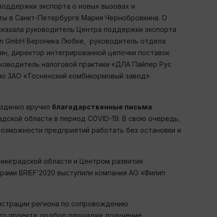
поддержки экспорта о новых вызовах и
ты в Санкт-Петербурге Мария Чернобровкина. О
сказала руководитель Центра поддержки экспорта
ven GmbH Вероника Любке, руководитель отдела
ян, директор интегрированной цепочки поставок
ководитель налоговой практики «ДЛА Пайпер Рус
ию ЗАО «Тосненский комбикормовый завод»
озденко вручил
благодарственные письма
ской области в период COVID-19. В свою очередь,
возможности предприятий работать без остановки и
нинградской области и Центром развития
рами BRIEF’2020 выступили компания АО «Филип
истрации региона по сопровождению
о проекта: подбор площадки; получение