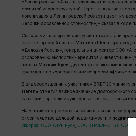
«Ленинградская область привлекает инвесторов об
развитой инфраструктурой. Через наш регион прох
локализация в Ленинградской области дает им возм
цепочки добавленной стоимости», – сказал в ходе 
Спикерами пленарной дискуссии также стали предс
внешнеторговой палаты
Маттиас Шепп
, председа
«Деловая Россия», генеральный директор ООО «Аг
страхованию экспортных кредитов и инвестиций» 
школа»
Максим Буев
, директор по экономической 
президент по корпоративным вопросам аффилирова
В видеообращении к участникам BRIEF’20 министр 
Пегель
отметил важное значение долгосрочного со
каналами торговли и культурных связей, а новый им
На Балтийском региональном инвестиционном фору
строительство деловой недвижимости и
подписаны
Ижора»
,
ООО «ДРБ Рус»
,
ООО «ТРИЭР-СПБ»
,
ООО «