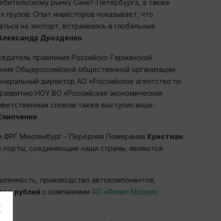
ебительскому рынку Санкт-Петербурга, а также
 грузов. Опыт инвесторов показывает, что
ться на экспорт, встраиваясь в глобальные
 Александр Дрозденко
.
седатель правления Российско-Германской
ления Общероссийской общественной организации
генеральный директор АО «Российское агентство по
 развитию НОУ ВО «Российская экономическая
риветственным словом также выступил вице-
Слипченко
.
ли ФРГ Мекленбург – Передняя Померания
Кристиан
е порты, соединяющие наши страны, являются
шленность, производство автокомпонентов,
лрд рублей
с компаниями
АО «Филип Моррис
о»
.