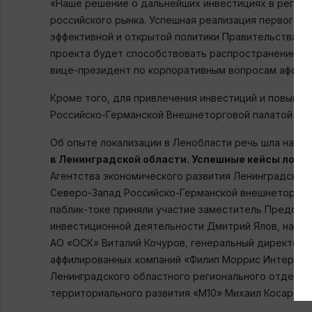
«Наше решение о дальнейших инвестициях в регион
российского рынка. Успешная реализация первого и
эффективной и открытой политики Правительства Ле
проекта будет способствовать распространению п
вице-президент по корпоративным вопросам аффил
Кроме того, для привлечения инвестиций и повыше
Российско-Германской Внешнеторговой палатой и С
Об опыте локализации в Ленобласти речь шла на пр
в Ленинградской области. Успешные кейсы лока
Агентства экономического развития Ленинградской
Северо-Запад Российско-Германской внешнеторгово
паблик-токе приняли участие заместитель Председ
инвестиционной деятельности Дмитрий Ялов, начал
АО «ОСК» Виталий Кочуров, генеральный директор
аффилированных компаний «Филип Моррис Интернэш
Ленинградского областного регионального отделе
территориального развития «М10» Михаил Косарев