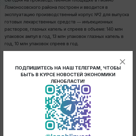
Ломоносовского района построен и вводится в
эксплуатацию производственный корпус №2 для выпуска
готовых лекарственных средств ― инъекционных
растворов, глазных капель и спреев в объеме: 140 млн
упаковок ампул в год, 13 млн упаковок глазных капель в
год, 10 млн упаковок спреев в год.
Справка
ПОДПИШИТЕСЬ НА НАШ ТЕЛЕГРАМ, ЧТОБЫ
Компания НАО «Северная звезда» работает на
БЫТЬ В КУРСЕ НОВОСТЕЙ ЭКОНОМИКИ
фармацевтическом рынке России более 25 лет. За это
ЛЕНОБЛАСТИ!
время удалось построить современное производство
готовых лекарственных средств и оснастить его в
соответствии с мировыми стандартами GMP. Компания
производит свыше 60 наименований лекарственных
препаратов и более 120 ассортиментных позиций по
направлениям ― кардиология, неврология, урология,
гастроэнтерология и другим.