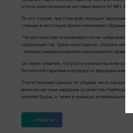
отпуск электроэнергии составил менее 50 МВт. Всего
По его словам, при этом действующие зарядные с
станции в настоящее время охватывают Мурманское
"На достигнутом останавливаться не собираемся и 
следующий год. Здесь наша задача - создать инфр
- пояснил зампредседателя регионального правител
Он также отметил, что росту количества электромо
бесплатной парковки и проезда по федеральным пла
Статистических данных по общему числу зарядных 
включая частные зарядные устройства. Наибольшим 
поселке Бугры, а также в границах агломерационно
← Новости