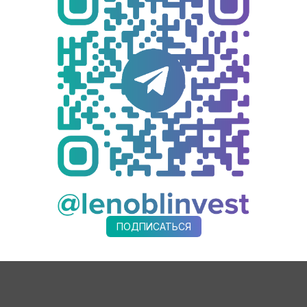
 состоялось 2,250 тыс. зарядных сессий", - уточнил Ялов.
танции позволяют жителям перемещаться на электромобилях 
, Приозерское, Выборское и другие направления.
готовы субсидировать появление по 10-15 быстрых зарядных ст
аструктуру для передвижения электромобиля между центрами
ьства.
билей в дальнейшем может способствовать развитие их произ
тным трассам. Кроме того молодое поколение, в целом, более
станций в регионе нет. Кроме быстрых зарядных станций зде
спросом пользуются станции в крупных населенных пунктах: в
й зоны с Петербургом.
ПОДПИСАТЬСЯ