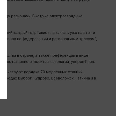
между регионами. Быстрые электрозарядные
анций каждый год. Такие планы есть уже на этот и
 районов по федеральным и региональным трассам",
водства в стране, а также преференции в виде
 ответственно относится к экологии, уверен Ялов.
сь действуют порядка 70 медленных станций,
 городах Выборг, Кудрово, Всеволожск, Гатчина и в