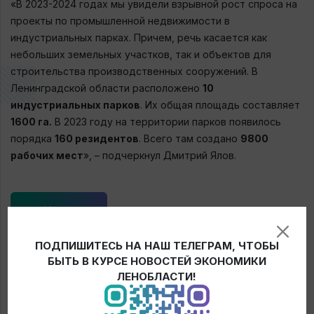
«В 2023-2024 годах мы увидели взрывной рост спроса на
проекты по промышленной недвижимости в
индустриальных парках. Причем, речь касается как
небольших земельных участков, так и объектов для
строительства производственных сооружений. В
Ленинградской области расположено
10
индустриальных парков
. Их общая площадь составляет
1600 га.
В 2023 году на территории парков появилось
порядка
16
0 резидентов
. Всего там создано
9800
рабочих мест
», – подчеркнул Дмитрий Ялов.
← Новости
ПОДПИШИТЕСЬ НА НАШ ТЕЛЕГРАМ, ЧТОБЫ
БЫТЬ В КУРСЕ НОВОСТЕЙ ЭКОНОМИКИ
ЛЕНОБЛАСТИ!