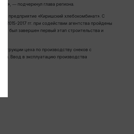
ике», ― подчеркнул глава региона.
рела предприятие «Киришский хлебокомбинат». С
 В 2015-2017 гг. при содействии агентства пройдены
года был завершен первый этап строительства и
онструкции цеха по производству снеков с
феля. Ввод в эксплуатацию производства