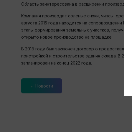
Область заинтересована в расширении производства
Компания производит соленые снэки, чипсы, орехи 
августа 2015 года находится на сопровождении ГКУ 
этапы формирования земельных участков, получены 
открыто новое производство на площадке.
В 2018 году был заключен договор о предоставлени
пристройкой и строительстве здания склада. В 202
запланирован на конец 2022 года.
← Новости