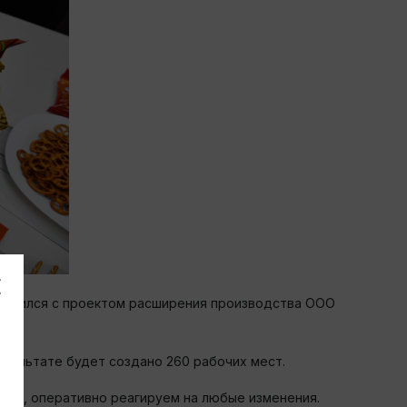
акомился с проектом расширения производства ООО
езультате будет создано 260 рабочих мест.
тий, оперативно реагируем на любые изменения.