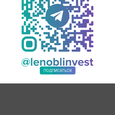
, а тем более пищевого, и сохранении стабильности в эконом
под собственными торговыми марками. В 2007 году она приоб
«Агентство экономического развития Ленинградской области».
разрешения на строительство и ввод в эксплуатацию. В 2017 
и режима господдержки, а в 2019 году принято решение о рек
1 году ― получено разрешение на строительство склада карто
ПОДПИСАТЬСЯ