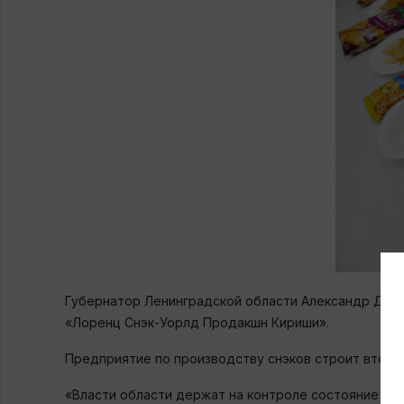
Губернатор Ленинградской области Александр Дро
«Лоренц Снэк-Уорлд Продакшн Кириши».
Предприятие по производству снэков строит вторую
«Власти области держат на контроле состояние эк