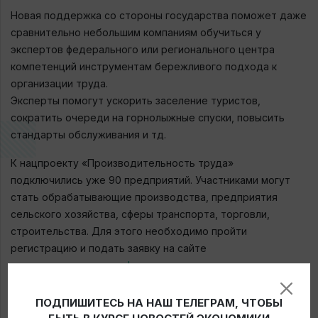
Новая поддержка со стороны государства поможет даже
сравнительно небольшим компаниям обучиться у
экспертов федерального или регионального центра
компетенций инструментам бережливого подхода к
организации труда.
Эксперты помогут ускорить заселение туристов,
сократить очереди на горнолыжные спуски, повысить
стандарты обслуживания и тд.
К нацпроекту «Производительность труда»
подключились уже 90 предприятий. Участниками могут
стать обрабатывающие производства, предприятия
сельского хозяйства, сферы транспорта, торговли,
строительства. Для этого необходимо пройти
регистрацию и подать заявку на сайте
производительность.рф
.
ПОДПИШИТЕСЬ НА НАШ ТЕЛЕГРАМ, ЧТОБЫ