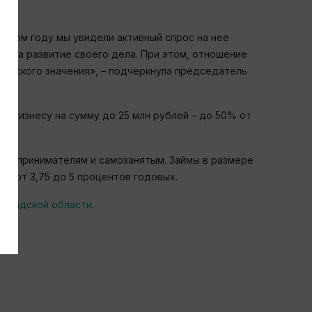
 этом году мы увидели активный спрос на нее
 на развитие своего дела. При этом, отношение
ийского значения», – подчеркнула председатель
 бизнесу на сумму до 25 млн рублей – до 50% от
редпринимателям и самозанятым. Займы в размере
е от 3,75 до 5 процентов годовых.
нградской области
.