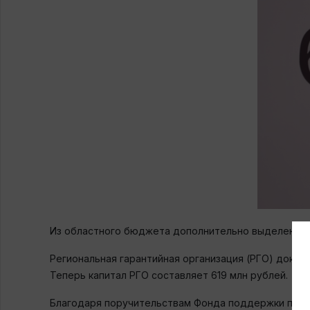
Из областного бюджета дополнительно выделено 16
Региональная гарантийная организация (РГО) дока
Теперь капитал РГО составляет 619 млн рублей.
Благодаря поручительствам Фонда поддержки предп