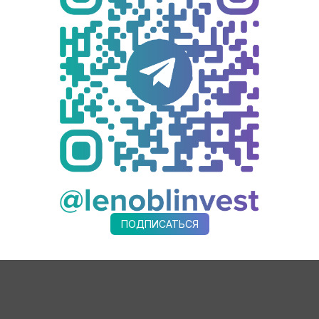
ысяч рублей.
а их давних мер, предоставляемых в Ленинградской области, в
аёт надежную государственную опору при получении кредитов
ому капиталу в Ленинградской области на 30% выше общеросс
потребительского рынка Светлана Нерушай.
й области предоставляет поручительства малому и среднему
ено 28 млн рублей на выдачу микрозаймов малым, средним п
 предпринимательства Ленобласти на срок до 3 лет по ставк
узнать
на сайте Фонда поддержки предпринимательства Лени
ПОДПИСАТЬСЯ