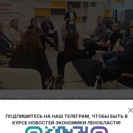
собрались на первую встречу «Клуба бережливого производс
ПОДПИШИТЕСЬ НА НАШ ТЕЛЕГРАМ, ЧТОБЫ БЫТЬ В
ласти совместно с Федеральным центром компетенций (ФЦК) 
КУРСЕ НОВОСТЕЙ ЭКОНОМИКИ ЛЕНОБЛАСТИ!
тников нацпроекта «Производительность труда», инициирова