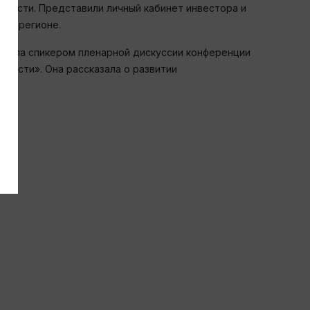
бласти. Представили личный кабинет инвестора и
я в регионе.
тупила спикером пленарной дискуссии конференции
ласти». Она рассказала о развитии