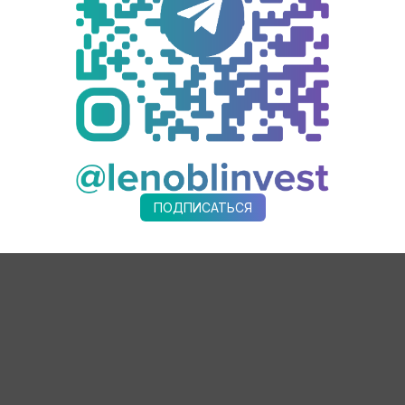
идеовстречу с Фондом инвестиционного развития Псковской о
”. Коллеги из Пскова заинтересованы во внедрении ЛКИ у себ
-Петербурга в «Невской ратуше». Анастасия Михальченко выс
х объектах и развитии предприятий Санкт-Петербурга и Леноб
к выстроена работа с инвесторами в регионе.
ПОДПИСАТЬСЯ