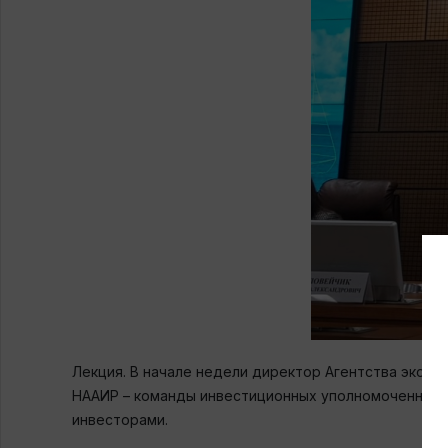
Лекция. В начале недели директор Агентства экон
НААИР – команды инвестиционных уполномоченных С
инвесторами.