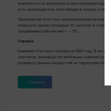
комплекса есть возможности для переориентации п
есть производители, работающие в тренде, и план
Предприятие «Слотекс» для расширения производст
складское здание площадью 40 тысяч кв. м. и прио
создаваемых рабочих мест ― 125.
Справка
Компания «Слотекс» основана в 1990 году. В наст
пластиков, производство мебельных комплектующих
производственных мощностей на территорию Всево
← Новости