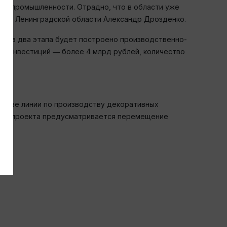
ой промышленности. Отрадно, что в области уже
атор Ленинградской области Александр Дрозденко.
де в два этапа будет построено производственно-
ем инвестиций ― более 4 млрд рублей, количество
о две линии по производству декоративных
ации проекта предусматривается перемещение