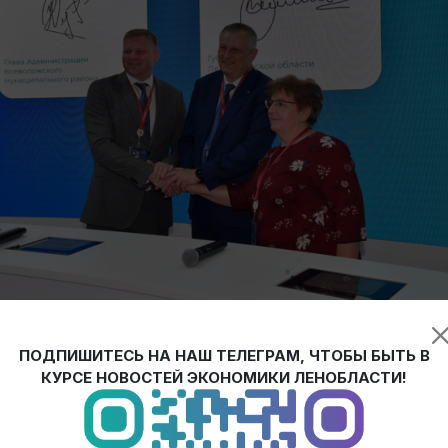
Всеволожском районе к 2025 году.
ПОДПИШИТЕСЬ НА НАШ ТЕЛЕГРАМ, ЧТОБЫ БЫТЬ В
екта подписано губернатором Ленинградской области Алекса
КУРСЕ НОВОСТЕЙ ЭКОНОМИКИ ЛЕНОБЛАСТИ!
омического форума.
я региона направление в условиях ограничения экспорта. Мы