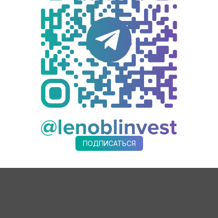
роизводств, в том числе для выпуска комплектующих мебельн
ирующие инвестиции в перспективное дело», ― сказал губерн
ва переносит мощности из Волхова во Всеволожский район, г
бретено несколько производственных линий. Планируемый объ
оящее время на арендуемой площадке в городе Волхов запущен
, производство сухих декоративных бумаг. В рамках реализ
ложского района.
ПОДПИСАТЬСЯ