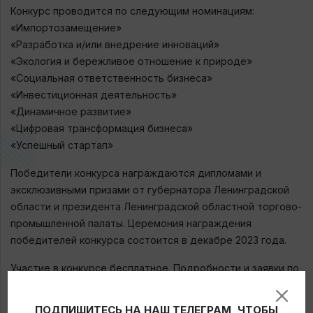
Конкурс проводится по следующим номинациям:
«Импортозамещение»
«Разработка и/или внедрение инноваций»
«Экология и бережливое отношение к природе»
«Социальная ответственность бизнеса»
«Инвестиционная деятельность»
«Динамичное развитие»
«Цифровая трансформация бизнеса»
«Успешный стартап»
Победители конкурса награждаются дипломами и
эксклюзивными призами от губернатора Ленинградской
области и президента Ленинградской областной торгово-
промышленной палаты. Церемония награждения
победителей конкурса состоится в декабре 2023 года.
Участие в конкурсе бесплатное. Подробности и заявки по
ссылке: https://lo.tpprf.ru/ru/news/515676/
ПОДПИШИТЕСЬ НА НАШ ТЕЛЕГРАМ, ЧТОБЫ