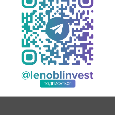
ом в октябре 2025 года.
нно развивается - появляются новые направления, отвечающ
ную отрасли региона качественными материалами, которые я
енинградской области - председатель комитета экономическо
. тонн в год, в том числе 10 тыс. жидкой эпоксидной смолы и
лей. Будет создано 48 новых рабочих мест.
ями в Федоровском сельском поселении, здесь производятся
чения, включая промышленные, автомобильные грунтовки и по
ПОДПИСАТЬСЯ