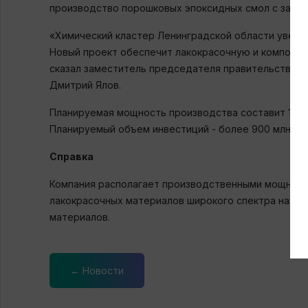
производство порошковых эпоксидных смол с запуск
«Химический кластер Ленинградской области увере
Новый проект обеспечит лакокрасочную и композит
сказал заместитель председателя правительства Л
Дмитрий Ялов.
Планируемая мощность производства составит 18 тыс
Планируемый объем инвестиций - более 900 млн руб
Справка
Компания располагает производственными мощност
лакокрасочных материалов широкого спектра назна
материалов.
← Новости