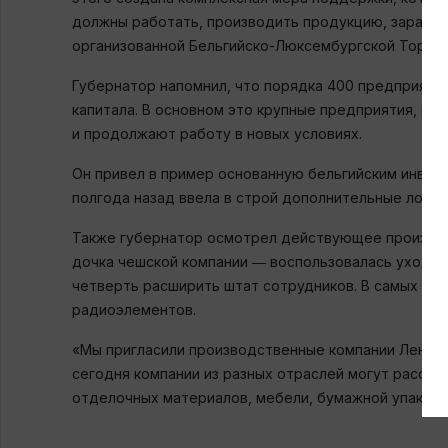
должны работать, производить продукцию, зарабаты
организованной Бельгийско-Люксембургской Торгов
Губернатор напомнил, что порядка 400 предприяти
капитала. В основном это крупные предприятия, на
и продолжают работу в новых условиях.
Он привел в пример основанную бельгийским инвес
полгода назад ввела в строй дополнительные логи
Также губернатор осмотрел действующее производ
дочка чешской компании ― воспользовалась уходом к
четверть расширить штат сотрудников. В самых бл
радиоэлементов.
«Мы пригласили производственные компании Ленобл
сегодня компании из разных отраслей могут рассмо
отделочных материалов, мебели, бумажной упаковк