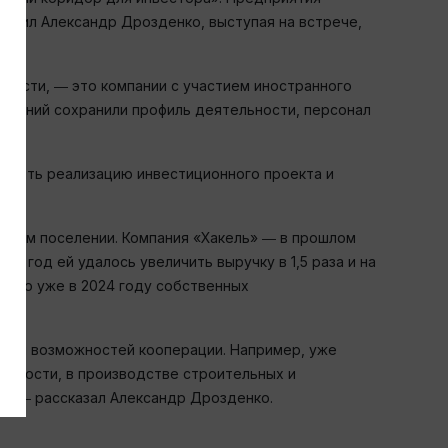
метил Александр Дрозденко, выступая на встрече,
ласти, ― это компании с участием иностранного
компаний сохранили профиль деятельности, персонал
олжить реализацию инвестиционного проекта и
ском поселении. Компания «Хакель» ― в прошлом
й год ей удалось увеличить выручку в 1,5 раза и на
ство уже в 2024 году собственных
ения возможностей кооперации. Например, уже
енности, в производстве строительных и
», ― рассказал Александр Дрозденко.