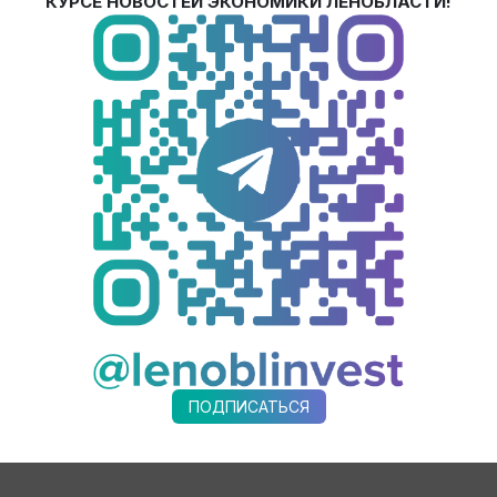
КУРСЕ НОВОСТЕЙ ЭКОНОМИКИ ЛЕНОБЛАСТИ!
вать и платить налоги ― вот основной посыл бизнесу», ― от
ой Палатой.
й, работавших и продолжающих работать на территории Леноб
 каждом из которых трудится от 350 человек. И большинство 
тором компанию «Алерс Рус», которая приняла решение прод
стические мощности в производственной зоне «Горелово».
ство электротехнического оборудования в Виллозском город
онкурентов с рынка и заняла освободившиеся ниши. За прошлы
ижайших планах ― строительство второй площадки и производ
асти, чтобы была возможность знакомства и личного обсужд
ПОДПИСАТЬСЯ
треть взаимодействие в области логистики, пищевой промышл
и, лекарственных препаратов, бытовой и промышленной химии