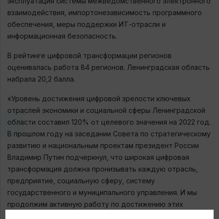
эксплуатация системы межведомственного электронного
взаимодействия, импортонезависимость программного
обеспечения, меры поддержки ИТ-отрасли и
информационная безопасность.
В рейтинге цифровой трансформации регионов
оценивалась работа 84 регионов. Ленинградская область
набрала 20,2 балла.
«Уровень достижения цифровой зрелости ключевых
отраслей экономики и социальной сферы Ленинградской
области составил 120% от целевого значения на 2022 год.
В прошлом году на заседании Совета по стратегическому
развитию и национальным проектам президент России
Владимир Путин подчеркнул, что широкая цифровая
трансформация должна пронизывать каждую отрасль,
предприятие, социальную сферу, систему
государственного и муниципального управления. И мы
продолжим активную работу по достижению этих
целей», — подчеркнул председатель комитета