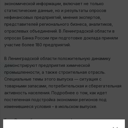
экономической информации, включает не только
статистические данные, но и результаты опросов
нефинансовых предприятий, мнения экспертов,
представителей регионального бизнеса, аналитиков,
отраслевых объединений. В Ленинградской области в
опросах Банка России при подготовке доклада приняли
участие более 180 предприятий.
В Ленинградской области положительную динамику
демонстрируют предприятия химической
промышленности, а также строительная отрасль.
Специальные темы этого выпуска — ситуация с
товарными запасами, потребительская и сберегательная
активность населения. Подробнее о том, как идет
постепенная подстройка экономики регионов под
изменившиеся условия – в июльском выпуске.
Банк России будет учитывать информацию из доклада при
принятии решения по ключевой ставке на ближайшем