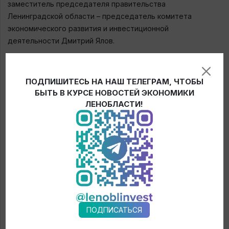
заместитель председателя правительства
Ленинградской области – председатель комитета
экономического развития и инвестиционной
деятельности Дмитрий Ялов.
В новой школе помимо кабинетов, школьники и
преподаватели смогут пользоваться специально
ПОДПИШИТЕСЬ НА НАШ ТЕЛЕГРАМ, ЧТОБЫ
оборудованными локациями для дополнительных занятий
БЫТЬ В КУРСЕ НОВОСТЕЙ ЭКОНОМИКИ
и внеклассной деятельности, а также удобными местами
ЛЕНОБЛАСТИ!
для отдыха. Внутридворовое пространство школы
наполнят спортивные и игровые зоны для разных
возрастных групп, а также площадки для практических
занятий.
← Новости
ПОДПИСАТЬСЯ