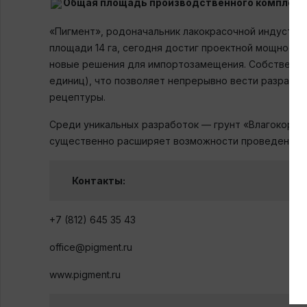
Общая площадь производственного комплекс
«Пигмент», родоначальник лакокрасочной индустрии 
площади 14 га, сегодня достиг проектной мощности 
новые решения для импортозамещения. Собственны
единиц), что позволяет непрерывно вести разрабо
рецептуры.
Среди уникальных разработок — грунт «Влагокор», 
существенно расширяет возможности проведения р
Контакты:
+7 (812) 645 35 43
office@pigment.ru
www.pigment.ru