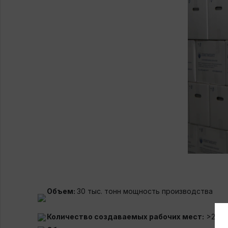
Объем:
30 тыс. тонн мощность производства
Количество создаваемых рабочих мест:
>200