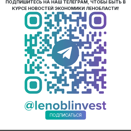
а
14 га
ПОДПИШИТЕСЬ НА НАШ ТЕЛЕГРАМ, ЧТОБЫ БЫТЬ В
КУРСЕ НОВОСТЕЙ ЭКОНОМИКИ ЛЕНОБЛАСТИ!
России, ведет свою историю с 1839 года. Производственный к
в 30 000 тонн продукции в год. Компания активно развиваетс
й Научно-исследовательский институт «Пигмент-Наука» осн
тку специальных материалов с заданными характеристиками, 
предназначенный для нанесения на влажные металлические по
емонтных работ в сложных условиях.
ПОДПИСАТЬСЯ