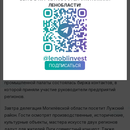
Экономической Зоной «Могилёв». А также между Союзом
ЛЕНОБЛАСТИ!
«Ленинградская областная торгово-промышленная
палата» и унитарным предприятием по оказанию услуг
«Могилевское отделение Белорусской-торгово-
промышленной палаты». Стороны будут оказывать
информационную поддержку реализации проектов с
участием предприятий Ленинградской и Могилевской
областей в сфере экономического сотрудничества, а
также в углублении внешнеэкономической деятельности
и кооперационных связей.
ПОДПИСАТЬСЯ
На площадке Ленинградской областной торгово-
промышленной палаты состоялась биржа контактов, в
которой приняли участие руководители предприятий
регионов.
Завтра делегация Могилёвской области посетит Лужский
район. Гости осмотрят производственные, исторические,
культурные объекты, мастера искусств двух регионов
дадут для жителей Луги совместный концерт. Также