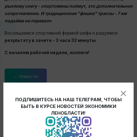
рыхлому снегу - спортсмены поймут, это дополнительное
сопротивление. И традиционная "фишка" трассы - 7 км
подъёма на перевал»
.
Восхищаемся спортивной формой шефа и радуемся
результату в зачете - 3 часа 32 минуты
.
С началом рабочей недели, коллеги!
← Новости
ПОДПИШИТЕСЬ НА НАШ ТЕЛЕГРАМ, ЧТОБЫ
БЫТЬ В КУРСЕ НОВОСТЕЙ ЭКОНОМИКИ
ЛЕНОБЛАСТИ!