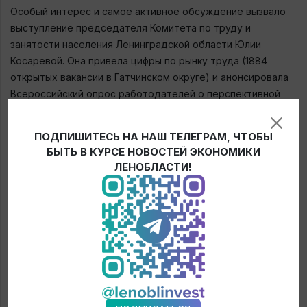
Особый интерес и самое активное обсуждение вызвало
выступление председателя Комитета по труду и
занятости населения Ленинградской области Юлии
Косаревой. Она привела цифры по рынку труда (1884
открытых вакансии в Гатчинском округе) и анонсировала
Всероссийский опрос работодателей о перспективной
потребности в кадрах, который поможет сформировать
контрольные цифры приема в учебные заведения. Кроме
ПОДПИШИТЕСЬ НА НАШ ТЕЛЕГРАМ, ЧТОБЫ
того,
Юлия Косарева
рассказала о субсидии в размере 1
БЫТЬ В КУРСЕ НОВОСТЕЙ ЭКОНОМИКИ
млн рублей на трудоустройство участников СВО с
ЛЕНОБЛАСТИ!
инвалидностью, которая способна стать для
предприятия надежной инвестицией в стабильность
кадров. Еще одна мера поддержки – субсидия до 500
тыс. рублей на создание рабочего места для людей с
инвалидностью. Также в Ленобласти доступны выплаты в
размере 3–6 МРОТ за наем отдельных категорий
работников и субсидия на компенсацию 50% от
фактических затрат на зарплату.