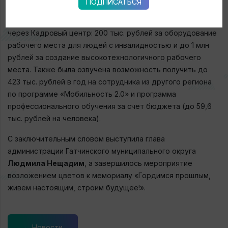
ПОДПИСАТЬСЯ
Светлана Москонен
, директор Гатчинского филиала ГКУ
ЦЗН ЛО, детализировала меры поддержки, доступные
через Кадровый центр: 200 тыс. рублей за оборудование
рабочего места для людей с инвалидностью и до 1 млн
рублей за создание высокотехнологичного рабочего
места. Также была озвучена возможность получить до
423 тыс. рублей в год на сотрудника из другого региона
по программе «Мобильность 2.0» и программа
профессионального обучения за счет бюджета (до 59,6
тыс. рублей на человека).
С заключительным словом выступила глава
администрации Гатчинского муниципального округа
Людмила Нещадим
, а завершилось мероприятие
возложением цветов к мемориалу «Гордимся прошлым,
живем настоящим, строим будущее!».
← Новости