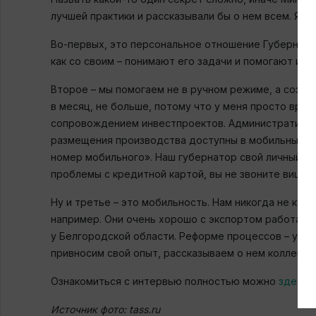
лучшей практики и рассказывали бы о нем всем. Я д
Во-первых, это персональное отношение Губернато
как со своим – понимают его задачи и помогают их 
Второе – мы помогаем не в ручном режиме, а создае
в месяц, не больше, потому что у меня просто врем
сопровождением инвестпроектов. Административные
размещения производства доступны в мобильных пр
номер мобильного». Наш губернатор свой личный н
проблемы с кредитной картой, вы не звоните вице
Ну и третье – это мобильность. Нам никогда не каз
например. Они очень хорошо с экспортом работают
у Белгородской области. Реформе процессов – у Вол
привносим свой опыт, рассказываем о нем коллегам.
Ознакомиться с интервью полностью можно
здесь
.
Источник фото: tass.ru