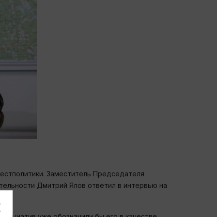
вестполитики. Заместитель Председателя
тельности Дмитрий Ялов ответил в интервью на
 инициатив уже обозначили бы его в качестве