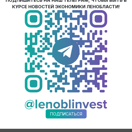
ПОДПИШИТЕСЬ НА НАШ ТЕЛЕГРАМ, ЧТОБЫ БЫТЬ В
КУРСЕ НОВОСТЕЙ ЭКОНОМИКИ ЛЕНОБЛАСТИ!
умаю, это просто такая кропотливая работа, где по деталям с
ра Александра Дрозденко. Есть вещи, которые ощущаются на 
решить, а бывает, когда цинично относятся, по принципу «это 
м систему. Это, наверное, наш главный залог успеха. В ручно
я закончится. Для этого у нас создано Агентство экономичес
 барьеры – инвестагентство. Земельные участки – есть инфо
иложениях. Раньше был лозунг одного из губернаторов перво
омер тоже дает, но проблемы все-таки решаются через соотв
-президенту банка?
алось, что мы большие и великие, мы с удовольствием учимся 
: сделали экспортный акселератор, умеют находить необычн
огодской области. Это не значит, что мы не умеем. Мы начали 
 Но головокружение от успехов – это точно то, чего нужно бо
ПОДПИСАТЬСЯ