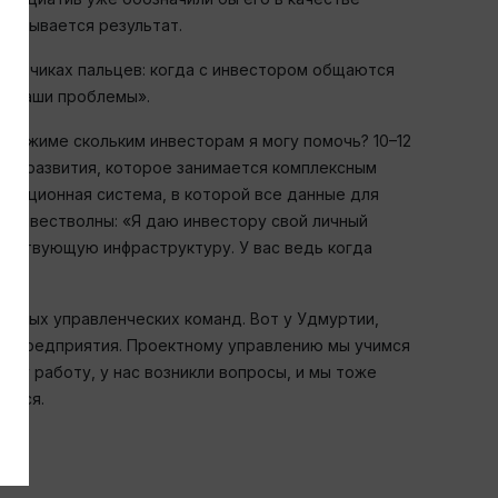
кладывается результат.
кончиках пальцев: когда с инвестором общаются
не наши проблемы».
м режиме скольким инвесторам я могу помочь? 10–12
кого развития, которое занимается комплексным
рмационная система, в которой все данные для
й инвестволны: «Я даю инвестору свой личный
етствующую инфраструктуру. У вас ведь когда
у новых управленческих команд. Вот у Удмуртии,
ые предприятия. Проектному управлению мы учимся
эту работу, у нас возникли вопросы, и мы тоже
яться.