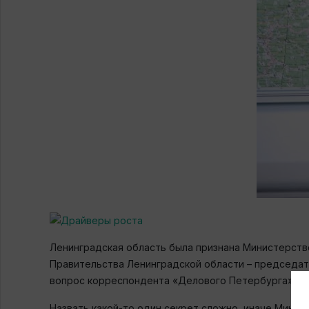
Ленинградская область была признана Министерств
Правительства Ленинградской области – председат
вопрос корреспондента «Делового Петербурга» о с
Назвать какой-то один секрет сложно, иначе Минис