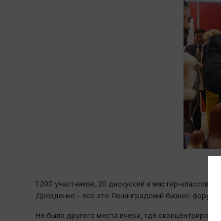
1 200 участников, 20 дискуссий и мастер-классов,
Дрозденко – все это Ленинградский бизнес-форум 
Не было другого места вчера, где сконцентрировал