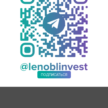
 много программ, и результаты говорят сами за себя:⠀
мательства в 2019 году, это на 40% выше, чем в 2018. Эти о
мательства в Ленобласти растет – их уже больше 62 тысяч.
итогам прошлого года. При этом доля малого бизнеса в оборо
мпаний, и планируется увеличивать их объем.
ательства Ленинградской области для компаний МСП по сист
 рынки. Интересные кейсы ленинградских компаний говорят о 
нки сбыта. К примеру, ООО “Копорский Иван-Чай” подписал в
 международных торговых площадок организовал Центр подде
ак Alibaba, Ebay, DTAD, Wildberries.
ПОДПИСАТЬСЯ