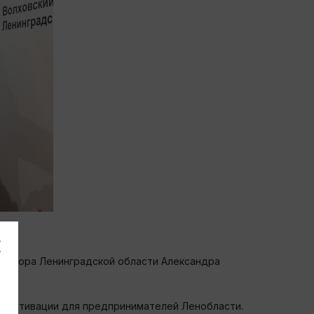
ернатора Ленинградской области Александра
 и мотивации для предпринимателей Ленобласти.⠀