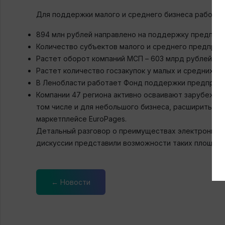
Для поддержки малого и среднего бизнеса работает
894 млн рублей направлено на поддержку предприни
Количество субъектов малого и среднего предприни
Растет оборот компаний МСП – 603 млрд рублей по 
Растет количество госзакупок у малых и средних ко
В Ленобласти работает Фонд поддержки предприним
Компании 47 региона активно осваивают зарубежные
том числе и для небольшого бизнеса, расширить ры
маркетплейсе EuroPages.⠀
Детальный разговор о преимуществах электронных
дискуссии представили возможности таких площадок, к
← Новости