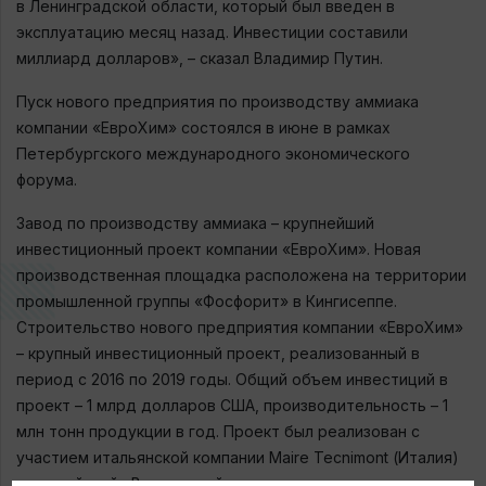
в Ленинградской области, который был введен в
эксплуатацию месяц назад. Инвестиции составили
миллиард долларов», – сказал Владимир Путин.
Пуск нового предприятия по производству аммиака
компании «ЕвроХим» состоялся в июне в рамках
Петербургского международного экономического
форума.
Завод по производству аммиака – крупнейший
инвестиционный проект компании «ЕвроХим». Новая
производственная площадка расположена на территории
промышленной группы «Фосфорит» в Кингисеппе.
Строительство нового предприятия компании «ЕвроХим»
– крупный инвестиционный проект, реализованный в
период с 2016 по 2019 годы. Общий объем инвестиций в
проект – 1 млрд долларов США, производительность – 1
млн тонн продукции в год. Проект был реализован с
участием итальянской компании Maire Tecnimont (Италия)
и российской «Велесстрой», при поддержке