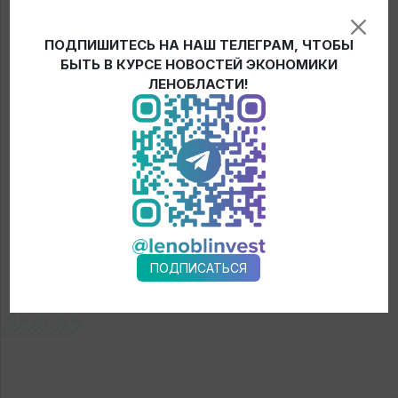
Минпромторга РФ и администрации Ленинградской
области, а также при участии экспортно-кредитного
ПОДПИШИТЕСЬ НА НАШ ТЕЛЕГРАМ, ЧТОБЫ
агентства Италии SACE.
БЫТЬ В КУРСЕ НОВОСТЕЙ ЭКОНОМИКИ
ЛЕНОБЛАСТИ!
← Новости
ПОДПИСАТЬСЯ