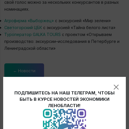
свой голос можно за нескольких конкурсантов в разных
номинациях.
Агрофирма «Выборжец»
с экскурсией «Мир зелени»
Светогорский ЦБК
с экскурсией «Тайна белого листа»
Туроператор GALKA TOURS
с проектом «Открываем
производство: экскурсии–исследования в Петербурге и
Ленинградской области»
← Новости
ПОДПИШИТЕСЬ НА НАШ ТЕЛЕГРАМ, ЧТОБЫ
БЫТЬ В КУРСЕ НОВОСТЕЙ ЭКОНОМИКИ
ЛЕНОБЛАСТИ!