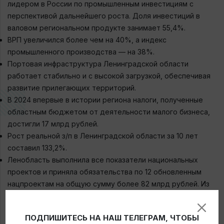
лидером в России по промышленным инвестициям с
перспективой дальнейшего роста. Доля инвестиций в
валовом региональном продукте занимает 55,4%.
ВРП увеличился более чем на 40%, а индекс
промышленного производства — на 38%.
Портовая инфраструктура Ленинградской области
работает стабильно и с высокой загрузкой, обеспечивая
развитие прилегающих территорий.
В 2024 впервые в истории региона налоги, полученные
областным бюджетом от деятельности малого бизнеса,
достигли 17 млрд рублей.
Рост реальной з/п в Ленинградской области за 10 лет
составил 133,2%.
Ленобласть выполнила все показатели национальных
проектов и приняла обязательства по 12 обновленным
нацпроектам на общую сумму более 82 млрд рублей. Из
которых почти 60% – региональное финансирование.
ПОДПИШИТЕСЬ НА НАШ ТЕЛЕГРАМ, ЧТОБЫ