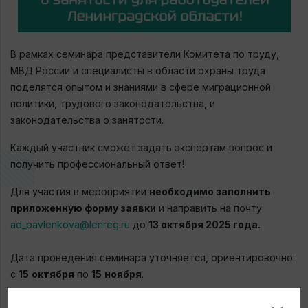
В рамках семинара представители Комитета по труду,
МВД России и специалисты в области охраны труда
поделятся опытом и знаниями в сфере миграционной
политики, трудового законодательства, и
законодательства о занятости.
Каждый участник сможет задать экспертам вопрос и
получить профессиональный ответ!
Для участия в мероприятии
необходимо
заполнить
приложенную форму заявки
и направить на почту
ad_pavlenkova@lenreg.ru
до
13 октября 2025 года.
Дата проведения семинара уточняется, ориентировочно:
с
15
октября
по
15
ноября
.
Формат:
очный.