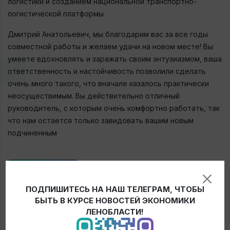
логистики и созданием национальной транспортно-
логистической платформы.
Дмитрий Анатольевич, мы благодарим вас за все годы
совместной работы и желаем удачи на новом месте! Вы
умеете вдохновлять и заражать своим энтузиазмом, ваша
ответственность и настойчивость позволили сделать
очень много такого, что вначале казалось практически
неосуществимым. Вы действительно отличный
руководитель, с которым очень комфортно работать, так
что нам остается только завидовать вашим новым
подчиненным
← Новости
ПОДПИШИТЕСЬ НА НАШ ТЕЛЕГРАМ, ЧТОБЫ
БЫТЬ В КУРСЕ НОВОСТЕЙ ЭКОНОМИКИ
ЛЕНОБЛАСТИ!