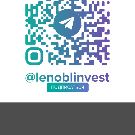
асштабные проекты в непростое время — это показатель уст
дование вселяют уверенность в будущем успехе. Желаю процв
хальская
, первый заместитель председателя комитета эконо
уумных пробирок всех типоразмеров и пластиковых комплекту
блей, объем выпуска —180 млн штук пробирок и не менее 400 
ПОДПИСАТЬСЯ