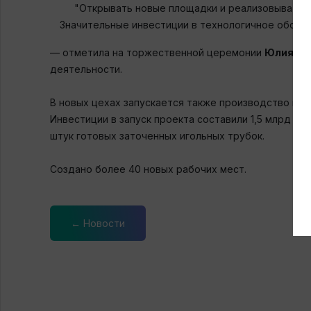
"Открывать новые площадки и реализовывать м
Значительные инвестиции в технологичное обору
— отметила на торжественной церемонии
Юлия Ми
деятельности.
В новых цехах запускается также производство вак
Инвестиции в запуск проекта составили 1,5 млрд ру
штук готовых заточенных игольных трубок.
Создано более 40 новых рабочих мест.
← Новости