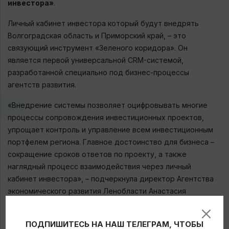
инвестора
»
.
Личный кабинет инвестора который будут внедрять
Волгоградская область и Приморский край, – это
связующий инструмент «Зеленого коридора». Он
является первой универсальной CRM-системой,
разработанной специально под бизнес-процессы
агентств развития.
«Внедрение системы позволяет оцифровывать многие
процессы сопровождения инвестиционных проектов,
упрощает контроль и управление всем инвестиционным
портфелем региона. Главное достоинство для бизнеса –
сокращение сроков ответов по проекту, а также
наглядный процесс взаимодействия через личный
кабинет инвестора», – подчеркнула директор Агентства
экономического развития Ленобласти Анастасия
Михальченко.
ПОДПИШИТЕСЬ НА НАШ ТЕЛЕГРАМ, ЧТОБЫ