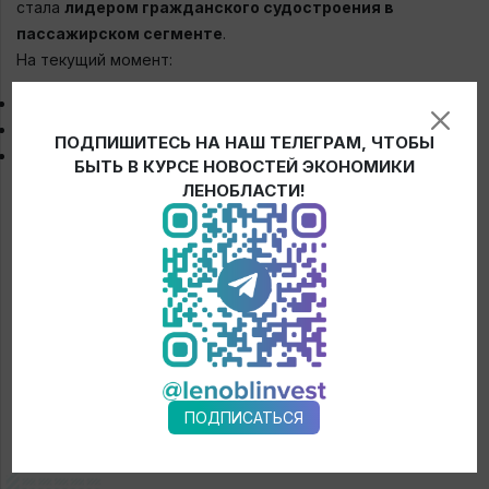
стала
лидером гражданского судостроения в
пассажирском сегменте
.
На текущий момент:
спущено
68
электросудов и причалов
перевезено более
3 млн
пассажиров
ПОДПИШИТЕСЬ НА НАШ ТЕЛЕГРАМ, ЧТОБЫ
эксплуатационный пробег —
17,7 млн
пассажиро-
БЫТЬ В КУРСЕ НОВОСТЕЙ ЭКОНОМИКИ
километров
ЛЕНОБЛАСТИ!
Проект расширения мощностей сопровождает
АЭРЛО
.
← Новости
ПОДПИСАТЬСЯ